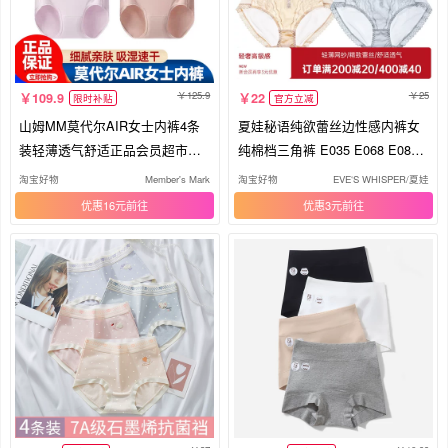
125.9
25
109.9
22
限时补贴
官方立减
山姆MM莫代尔AIR女士内裤4条
夏娃秘语纯欲蕾丝边性感内裤女
装轻薄透气舒适正品会员超市国
纯棉档三角裤 E035 E068 E081
内代购
E037
淘宝好物
Member's Mark
淘宝好物
EVE‘S WHISPER/夏娃秘
优惠16元
优惠3元