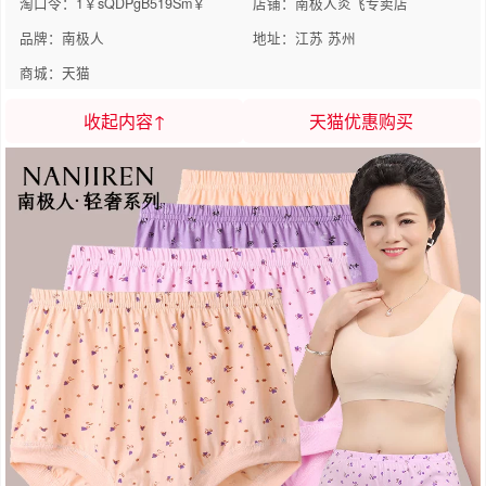
淘口令：1￥sQDPgB519Sm￥
店铺：南极人炎飞专卖店
品牌：南极人
地址：江苏 苏州
商城：天猫
收起内容↑
天猫优惠购买