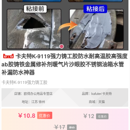
卡夫特K-9119强力铸工胶防水耐高温胶高强度
ab胶铸铁金属修补剂暖气片沙眼胶不锈钢油箱水管
补漏防水神器
卡夫特K-9119强力铸工胶
店铺：欧得办公用品专营店
品牌：kafuter/卡夫特
地址：江苏 徐州
商城：天猫
10.8
12
优惠价
在售价
17
原价