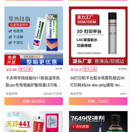
7.9
13.9
6.96
12.2
官方立减
官方立减
卡夫特导热硅脂5211耐高温导热
3d打印机平台胶水喷雾防翘边3d
胶cpu专用电磁炉散热膏LED电子
打印耗材pla abs petg通用 lac胶
电器电脑笔记本显卡填充涂覆不
水
天猫好物
kafuter/卡夫特
淘宝好物
other
固化高导热硅脂膏
优惠0.94元
优惠1.7元