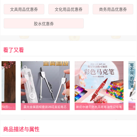
文具用品优惠券
文化用品优惠券
商务用品优惠券
胶水优惠券
看了又看
76个中医疑难杂症笔记 全52页/本 中医秘方速查疑难杂症 A5笔记本
晨光金属圆规套装2B可夹铅笔芯
斯尼尔速干防水马克笔油性记号笔
永
商品描述与属性