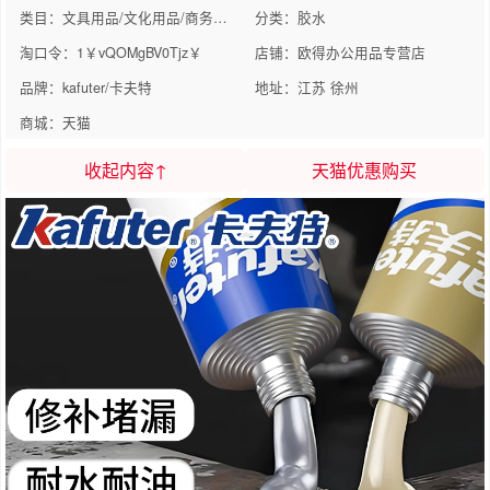
类目：文具用品/文化用品/商务用品
分类：胶水
淘口令：1￥vQOMgBV0Tjz￥
店铺：欧得办公用品专营店
品牌：kafuter/卡夫特
地址：江苏 徐州
商城：天猫
收起内容↑
天猫优惠购买