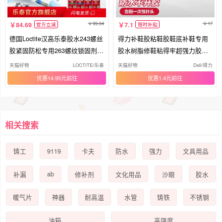
99.64
17
84.69
7.1
官方立减
限时补贴
德国Loctite汉高乐泰胶水243螺丝
得力补鞋胶粘鞋胶鞋底补鞋专用
胶紧固防松专用263螺纹锁固剂摩
胶水树脂修鞋粘得牢超强力胶皮
托车手表低中高强度耐高温厌氧
鞋运动鞋旅游鞋皮革鞋沾鞋胶防
天猫好物
LOCTITE/乐泰
天猫好物
Deli/得力
胶222 271 272
水模型鞋子粘鞋
优惠14.95元
优惠1.4元
相关搜索
9119
铸工
卡夫
防水
强力
文具用品
ab
补漏
修补剂
文化用品
沙眼
胶水
暖气片
神器
耐高温
水管
铸铁
不锈钢
油箱
高强度