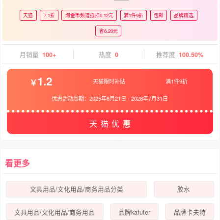
天猫
7.1折
淘金币频道抵扣0.12元
满1件9折
包邮
品牌精选
省6.20元
月销量
100+
热度
0
推荐度
100.50%
1.2
天猫限时补贴
满1件9折
优惠活动周期：
2025年6月21日
-
2028年7月31日
天猫优惠
看更多
文具用品/文化用品/商务用品分类
胶水
文具用品/文化用品/商务用品
品牌kafuter
品牌卡夫特