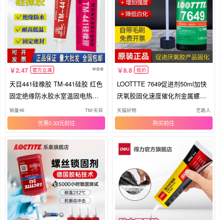
2.8
2.47
8.8
官方立减
低价
天目441硅橡胶 TM-441硅胶 红色
LOOTTTE 7649促进剂50ml加快
固定绝缘防水胶水室温固电热管
厌氧胶固化速度催化剂金属螺丝
封口胶 耐高温300℃ 电加热管密
螺纹表面处理剂加速剂底涂剂活
销量46
TM/天目
天猫好物
艺路人
封胶 小支装45g
化剂填充加速固化剂
优惠0.33元
购买