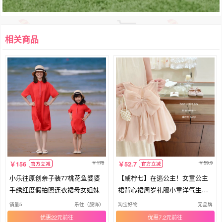
相关商品
178
59.9
156
52.7
官方立减
官方立减
小乐往原创亲子装77桃花鱼婆婆
【咸柠七】在逃公主！女童公主
手绣红度假拍照连衣裙母女姐妹
裙背心裙周岁礼服小童洋气生日
裙子
销量5
乐往（服饰）
淘宝好物
无品牌
优惠22元
优惠7.2元