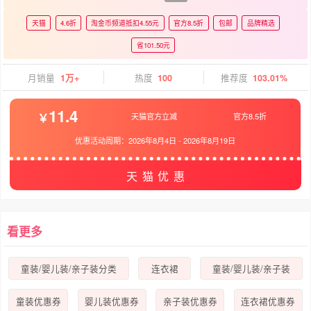
天猫
4.6折
淘金币频道抵扣4.55元
官方8.5折
包邮
品牌精选
省101.50元
月销量
1万+
热度
100
推荐度
103.01%
11.4
天猫官方立减
官方8.5折
优惠活动周期：
2026年8月4日
-
2026年8月19日
天猫优惠
看更多
童装/婴儿装/亲子装分类
连衣裙
童装/婴儿装/亲子装
童装优惠券
婴儿装优惠券
亲子装优惠券
连衣裙优惠券