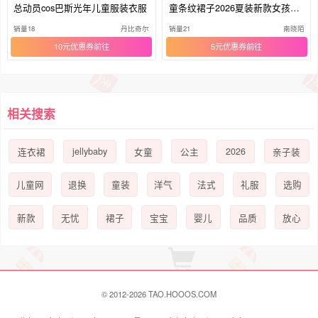
总动员cos巴斯光年儿童服装衣服
童条纹裙子2026夏装新款女孩裙
子
销量18
丹比奇尔
销量21
南晓陌
10元优惠券
5元优惠券
相关搜索
jellybaby
2026
连衣裙
女童
公主
亲子装
儿童网
退换
童装
洋气
法式
礼服
选购
新款
无忧
裙子
宝宝
婴儿
品质
放心
© 2012-2026 TAO.HOOOS.COM