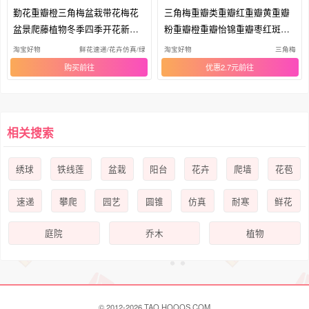
勤花重瓣橙三角梅盆栽带花梅花
三角梅重瓣类重瓣红重瓣黄重瓣
盆景爬藤植物冬季四季开花新款
粉重瓣橙重瓣怡锦重瓣枣红斑重
包邮
瓣粉
淘宝好物
鲜花速递/花卉仿真/绿植园艺
淘宝好物
三角梅
购买
优惠2.7元
相关搜索
绣球
铁线莲
盆栽
阳台
花卉
爬墙
花苞
速递
攀爬
园艺
圆锥
仿真
耐寒
鲜花
庭院
乔木
植物
© 2012-2026 TAO.HOOOS.COM