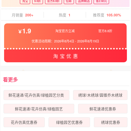
淘宝
9.6折
官方8.8折
包邮
品牌精选
省2.60元
月销量
200+
热度
1
推荐度
105.00%
1.9
淘宝官方立减
官方8.8折
优惠活动周期：
2026年8月4日
-
2026年8月19日
淘宝优惠
看更多
鲜花速递/花卉仿真/绿植园艺分类
绣球/木绣球/圆锥乔木绣球
鲜花速递/花卉仿真/绿植园艺
鲜花速递优惠券
花卉仿真优惠券
绿植园艺优惠券
绣球优惠券