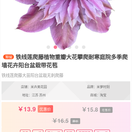
铁线莲爬藤植物重瓣大花攀爬耐寒庭院多季爬
墙花卉阳台盆栽带花苞
铁线莲爬藤大苗阳台盆栽无刺爬藤
店铺：米卉美花园
品牌：米萝时刻
地址：江苏 苏州
商城：淘宝
13.9
15.8
优惠价
在售价
16.5
原价