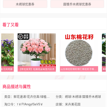
木绣球优惠券
圆锥乔木绣球优惠券
看了又看
盆栽无刺爬藤
【带花发货】杜鹃花盆栽室内好养
山东棉花籽棉籽棉仁棉花籽子棉花子棉籽去无壳 棉花籽
商品描述与属性
类目：鲜花速递/花卉仿真/绿植园艺
分类：绣球/木绣球/圆锥乔木绣球
淘口令：1￥FfAmgyfSaVS￥
店铺：米卉美花园