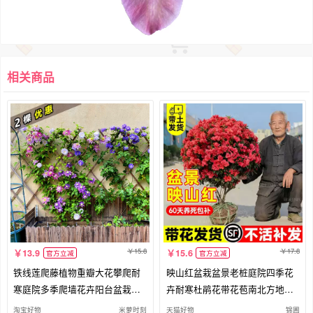
相关商品
15.8
17.8
13.9
15.6
官方立减
官方立减
铁线莲爬藤植物重瓣大花攀爬耐
映山红盆栽盆景老桩庭院四季花
寒庭院多季爬墙花卉阳台盆栽带
卉耐寒杜鹃花带花苞南北方地栽
花苞
树苗
淘宝好物
米萝时刻
天猫好物
锦圃