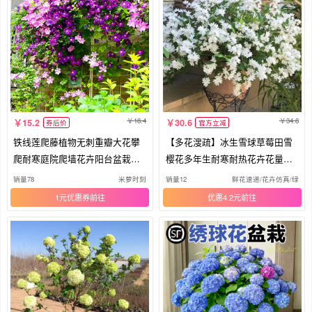
18.4
34.8
15.2
30.6
券后价
官方立减
铁线莲爬藤植物无刺重瓣大花攀
【多花溲疏】冰生雪球草莓田雪
爬耐寒庭院爬墙花卉阳台盆栽带
樱花多年生耐寒耐热花卉花量大
花苞
好养
销量78
米萝时刻
销量12
鲜花速递/花卉仿真/绿植
1元优惠券
优惠4.2元