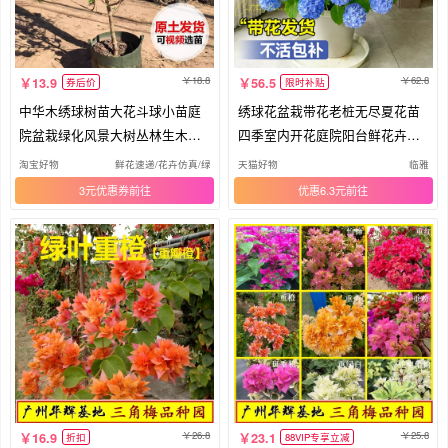
18.8
62.8
13.9
56.5
券后价
限时补贴
中华木绣球树苗大花斗球小苗庭
绣球花盆栽带花老桩无尽夏花苗
院盆栽绿化风景大树丛林生木本
四季室内开花庭院阳台鲜花卉绿
绣球
植物
淘宝好物
鲜花速递/花卉仿真/绿植园艺
天猫好物
临雅
3元优惠券
优惠6.3元
26.8
25.8
16.9
23.1
折扣
88VIP专享立减