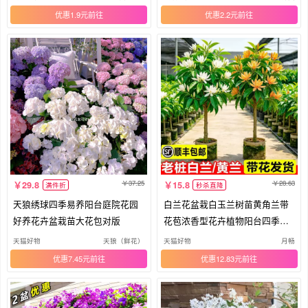
优惠1.9元
优惠2.2元
37.25
28.63
29.8
15.8
满件折
秒杀直降
天狼绣球四季易养阳台庭院花园
白兰花盆栽白玉兰树苗黄角兰带
好养花卉盆栽苗大花包对版
花苞浓香型花卉植物阳台四季好
养活
天猫好物
天狼（鲜花）
天猫好物
月畅
优惠7.45元
优惠12.83元