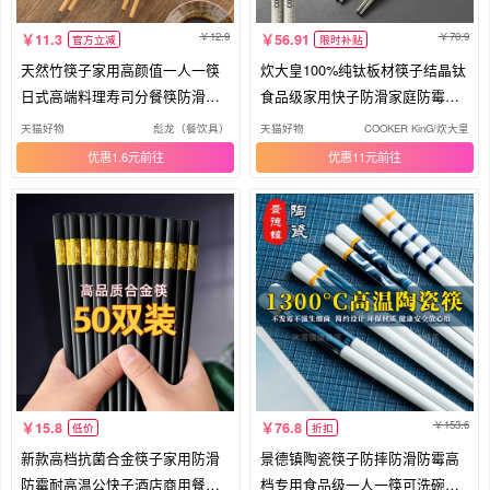
12.9
70.9
11.3
56.91
官方立减
限时补贴
天然竹筷子家用高颜值一人一筷
炊大皇100%纯钛板材筷子结晶钛
日式高端料理寿司分餐筷防滑实
食品级家用快子防滑家庭防霉高
木筷
档
天猫好物
彪龙（餐饮具）
天猫好物
COOKER KinG/炊大皇
优惠1.6元
优惠11元
153.6
15.8
76.8
低价
折扣
新款高档抗菌合金筷子家用防滑
景德镇陶瓷筷子防摔防滑防霉高
防霉耐高温公快子酒店商用餐饮
档专用食品级一人一筷可洗碗机