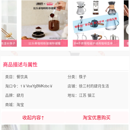
耐高温长筷子
比乐蒂咖啡粉玻璃存储罐
304不锈钢电磁炉通用咖啡壶单柄细嘴摩卡壶手冲壶Coffee pot500ml
鱼
商品描述与属性
类目：餐饮具
分类：筷子
淘口令：1￥VoaYgBMKcbc￥
店铺：徐三村的肆月生活
品牌：肆月
地址：江苏 镇江
商城：淘宝
收起内容↑
淘宝优惠购买