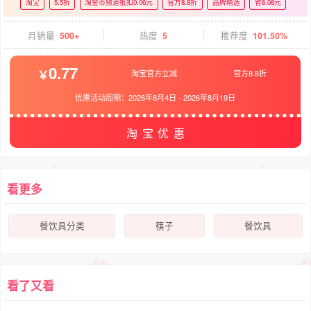
淘宝
5.5折
淘金币频道抵扣0.06元
官方8.8折
品牌精选
省6.08元
月销量
500+
热度
5
推荐度
101.50%
0.77
淘宝官方立减
官方8.8折
优惠活动周期：
2026年8月4日
-
2026年8月19日
淘宝优惠
看更多
餐饮具分类
筷子
餐饮具
看了又看