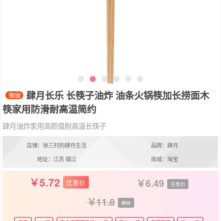
肆月长乐 长筷子油炸 油条火锅筷加长捞面木
筷家用防滑耐高温简约
肆月油炸家用高颜值耐高温长筷子
店铺：徐三村的肆月生活
品牌：肆月
地址：江苏 镇江
商城：淘宝
5.72
6.49
优惠价
在售价
11.8
原价