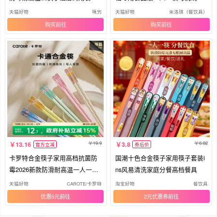
批发
正品
天猫好物
咊屴
天猫好物
米洛琪（餐饮具）
购买
购买
19.9
6.82
13.16
3.8
官方立减
券后价
卡罗特合金筷子家用高档抗菌防
国潮十色合金筷子家用筷子套装i
霉2026新款防滑耐高温一人一筷
ns风易清洗家庭分餐高档餐具
专用
天猫好物
CAROTE/卡罗特
淘宝好物
餐饮具
优惠5元
2元优惠券