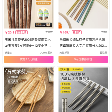
22.9
229
20.1
169.1
官方立减
券后价
玉米儿童筷子2026新款家用实木
乐扣乐扣纯钛筷子家用高档抗菌
龙宝宝筷3岁可爱6一12岁小学生
防霉家庭专人专用家用分人2025
短筷
新款
销量27
CORN/玉米
天猫好物
餐饮具
优惠2.8元
5元优惠券