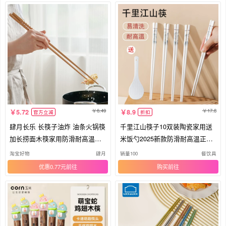
6.49
17.8
5.72
8.9
官方立减
折扣
肆月长乐 长筷子油炸 油条火锅筷
千里江山筷子10双装陶瓷家用送
加长捞面木筷家用防滑耐高温简
米饭勺2025新款防滑耐高温正品
约
健康
淘宝好物
肆月
销量100
餐饮具
优惠0.77元
购买