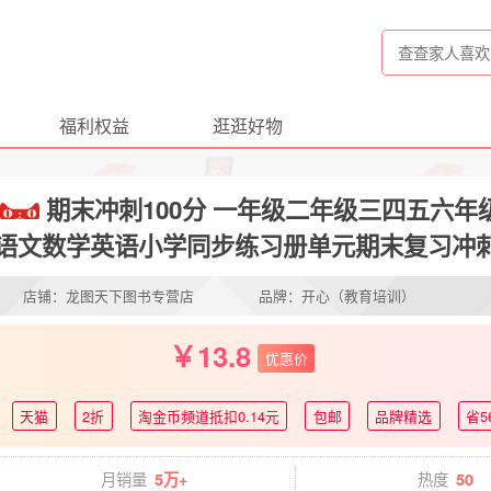
福利权益
逛逛好物
期末冲刺100分 一年级二年级三四五六
语文数学英语小学同步练习册单元期末复习冲
店铺：龙图天下图书专营店
品牌：开心（教育培训）
13.8
优惠价
天猫
2折
淘金币频道抵扣0.14元
包邮
品牌精选
省5
月销量
热度
5万+
50