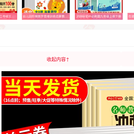
幼儿园阶梯数学思维训练启蒙教材早教书幼儿园小中班大班数学认知练习册2-3-4-5-6岁数学思维逻辑训练书幼小衔接教材全套每日一练
2026秋初中必刷题九年级上册下册
在途 漫画书 宗像教授世界篇 5 星野之宣 东贩 台版漫画 进口原版书 【拓特原版】
3
收起内容↑