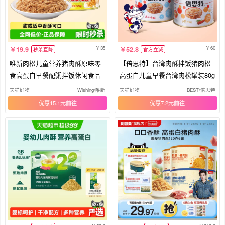
35
60
19.9
52.8
秒杀直降
官方立减
唯新肉松儿童营养猪肉酥原味零
【倍思特】台湾肉酥拌饭猪肉松
食高蛋白早餐配粥拌饭休闲食品
高蛋白儿童早餐台湾肉松罐装80g
天猫好物
Wishing/唯新
天猫好物
BEST/倍思特
优惠15.1元
优惠7.2元