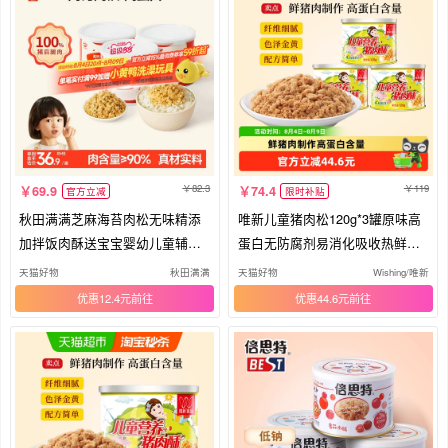
82.3
119
69.9
74.4
官方立减
限时补贴
秋田满满芝麻海苔肉松无味精添
唯新儿童猪肉松120g*3罐原味高
加拌饭肉酥送宝宝婴幼儿童辅食
蛋白无防腐剂易消化吸收热鲜肉
食谱
制作
天猫好物
秋田满满
天猫好物
Wishing/唯新
优惠12.4元
优惠44.6元