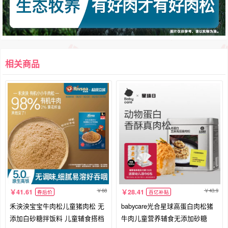
相关商品
68
43.9
41.61
28.41
券后价
百亿补贴
禾泱泱宝宝牛肉松儿童猪肉松 无
babycare光合星球高蛋白肉松猪
添加白砂糖拌饭料 儿童辅食搭档
牛肉儿童营养辅食无添加砂糖