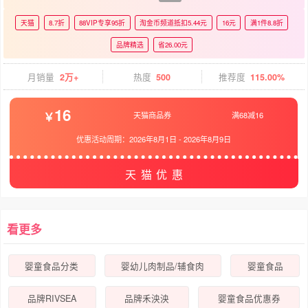
天猫
8.7折
88VIP专享95折
淘金币频道抵扣5.44元
16元
满1件8.8折
品牌精选
省26.00元
月销量
2万+
热度
500
推荐度
115.00%
16
天猫商品券
满68减16
优惠活动周期：
2026年8月1日
-
2026年8月9日
天猫优惠
看更多
婴童食品分类
婴幼儿肉制品/辅食肉
婴童食品
品牌RIVSEA
品牌禾泱泱
婴童食品优惠券