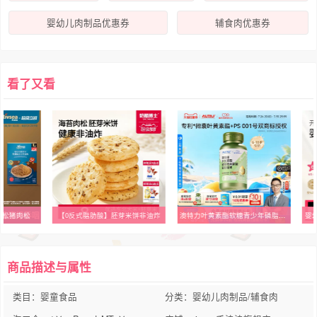
婴幼儿肉制品优惠券
辅食肉优惠券
看了又看
肉松猪肉松
【0反式脂肪酸】胚芽米饼非油炸
澳特力叶黄素酯软糖青少年磷脂酰丝氨酸凝胶糖果【临期特惠】
婴
商品描述与属性
类目：婴童食品
分类：婴幼儿肉制品/辅食肉