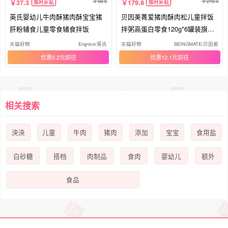
58.8
218.9
37.3
179.8
限时补贴
限时补贴
英氏婴幼儿牛肉酥猪肉酥宝宝猪
贝因美菁爱猪肉酥肉松儿童拌饭
肝粉辅食儿童零食辅食拌饭
拌粥高蛋白零食120g*6罐装旗舰
店
天猫好物
Engnice/英氏
天猫好物
BEINGMATE/贝因美
优惠0.2元
优惠12.1元
相关搜索
泱泱
儿童
牛肉
猪肉
添加
宝宝
食用盐
白砂糖
搭档
肉制品
食肉
婴幼儿
额外
食品