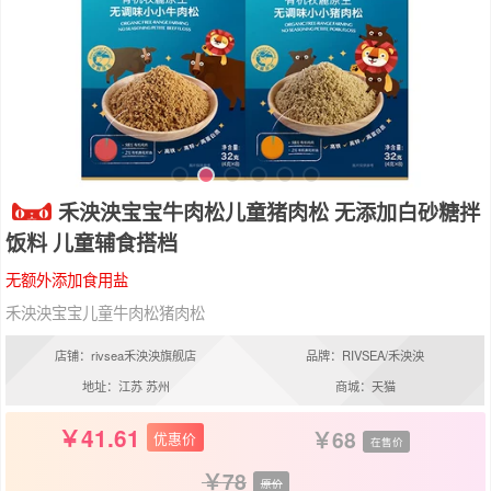
禾泱泱宝宝牛肉松儿童猪肉松 无添加白砂糖拌
饭料 儿童辅食搭档
无额外添加食用盐
禾泱泱宝宝儿童牛肉松猪肉松
店铺：rivsea禾泱泱旗舰店
品牌：RIVSEA/禾泱泱
地址：江苏 苏州
商城：天猫
41.61
68
优惠价
在售价
78
原价