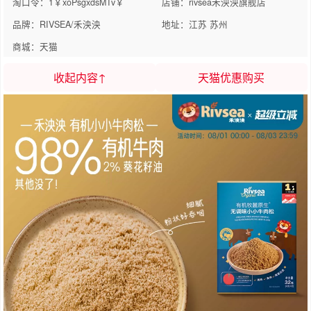
淘口令：1￥xoPsgxdsMTv￥
店铺：rivsea禾泱泱旗舰店
品牌：RIVSEA/禾泱泱
地址：江苏 苏州
商城：天猫
收起内容↑
天猫优惠购买