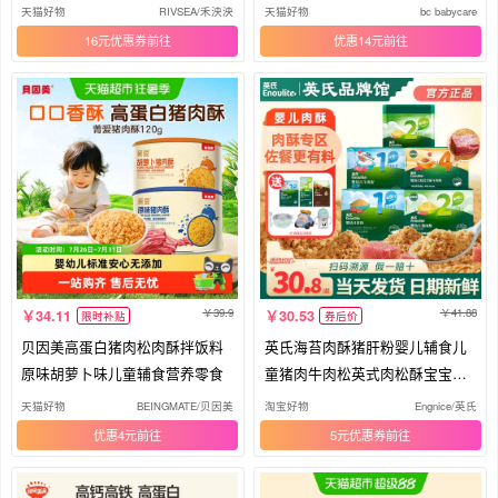
天猫好物
RIVSEA/禾泱泱
天猫好物
bc babycare
16元优惠券
优惠14元
39.9
41.88
34.11
30.53
限时补贴
券后价
贝因美高蛋白猪肉松肉酥拌饭料
英氏海苔肉酥猪肝粉婴儿辅食儿
原味胡萝卜味儿童辅食营养零食
童猪肉牛肉松英式肉松酥宝宝牛
肉泥
天猫好物
BEINGMATE/贝因美
淘宝好物
Engnice/英氏
优惠4元
5元优惠券