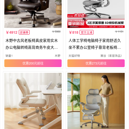
5980
1151
4912
818
店铺券
官方立减
木野中古风老板椅真皮家用实木
人体工学椅电脑椅子家用舒适久
办公电脑转椅高背商务牛皮大班
坐不累办公室椅子靠背老板椅电
椅子
竞椅
销量1
木野
天猫好物
赛谷（家居饰品）
优惠200元
优惠273元