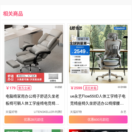
相关商品
232
3199
179
2599
官方立减
百亿补贴
电脑椅家用办公椅子舒适久坐老
ue永艺Flow550D人体工学椅子电
板椅可躺人体工学座椅电竞椅沙
竞椅座椅久坐舒适办公椅撑腰电
发椅
脑椅
天猫好物
LITENGKELLER/利腾凯勒
天猫好物
永艺
优惠28元
优惠600元