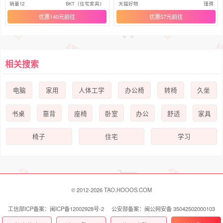
舰店
书房
销量12
BKT（住宅家具）
天猫好物
瑾骋
优惠140元
优惠57元
相关搜索
电脑
家用
人体工学
办公椅
转椅
久坐
书桌
靠背
座椅
卧室
办公
舒适
家具
椅子
住宅
学习
© 2012-2026 TAO.HOOOS.COM
工信部ICP备案：闽ICP备12002928号-2 公安部备案：闽公网安备 35042502000103
号
联系我们 Contact Us