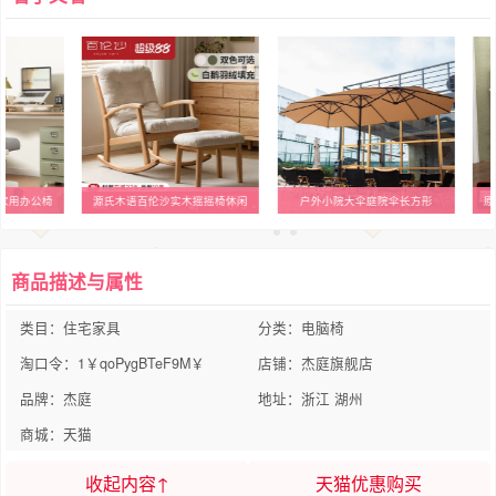
家用办公椅
源氏木语百伦沙实木摇摇椅休闲
户外小院大伞庭院伞长方形
原
商品描述与属性
类目：住宅家具
分类：电脑椅
淘口令：1￥qoPygBTeF9M￥
店铺：杰庭旗舰店
品牌：杰庭
地址：浙江 湖州
商城：天猫
收起内容↑
天猫优惠购买