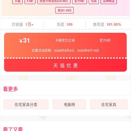
天猫
4.5折
淘金币频道抵扣9.29元
官方8折
包邮
品牌精选
省221.25元
月销量
1万+
热度
100
推荐度
101.50%
31
天猫官方立减
官方8折
优惠活动周期：
2026年8月4日
-
2026年8月19日
天猫优惠
看更多
住宅家具分类
电脑椅
住宅家具
看了又看