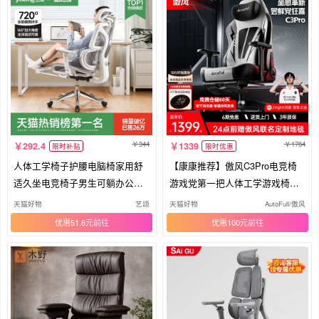
344
1764
292.4
1339
限时补贴
限时优惠
人体工学椅子护腰电脑椅家用舒
【康康推荐】傲风C3Pro电竞椅
适久坐电竞椅子男生可躺办公室
游戏党第一把人体工学游戏椅电
座椅
脑椅
天猫好物
艺颂
天猫好物
AutoFull/傲风
优惠51.6元
优惠100元