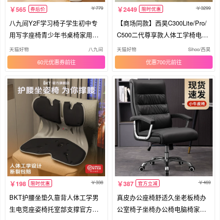
779
3299
565
2449
券后价
限时优惠
八九间Y2F学习椅子学生初中专
【商场同款】西昊C300Lite/Pro/
用写字座椅青少年书桌椅家用办
C500二代尊享款人体工学椅电脑
公椅
椅
天猫好物
八九间
天猫好物
Sihoo/西昊
60元优惠券
优惠700元
338
469
198
387
限时优惠
官方立减
BKT护腰坐垫久靠背人体工学男
真皮办公座椅舒适久坐老板椅办
生电竞座姿椅托室部支撑官方旗
公室椅子坐椅办公椅电脑椅家用