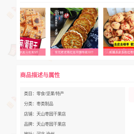
沙琪玛整箱萨其马批发5斤
东北老式青红丝月饼传统10个
新疆去皮去核红枣
商品描述与属性
类目：零食/坚果/特产
分类：枣类制品
店铺：天山枣园干果店
品牌：天山枣园干果店
地址：河北 沧州