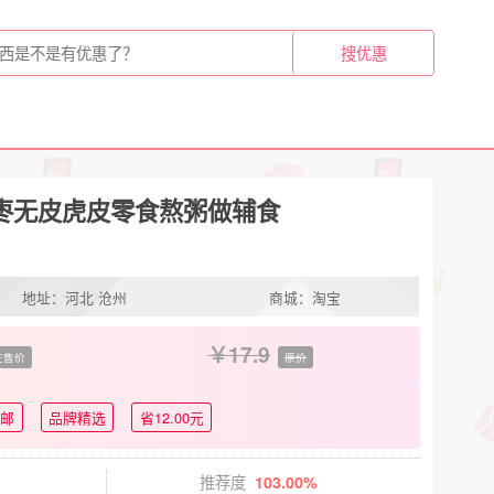
枣无皮虎皮零食熬粥做辅食
地址：河北 沧州
商城：淘宝
17.9
在售价
原价
包邮
品牌精选
省12.00元
推荐度
103.00%