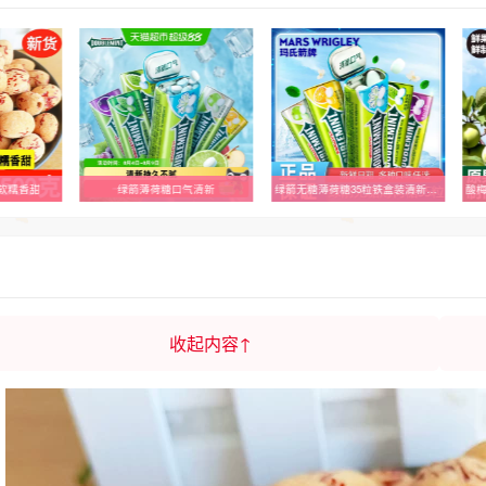
软糯香甜
绿箭薄荷糖口气清新
绿箭无糖薄荷糖35粒铁盒装清新口气多口味清凉含片出游便携香口糖
收起内容↑