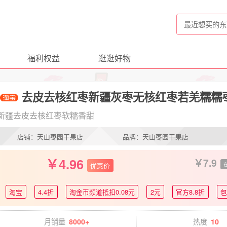
福利权益
逛逛好物
去皮去核红枣新疆灰枣无核红枣若羌糯糯
新疆去皮去核红枣软糯香甜
店铺：天山枣园干果店
品牌：天山枣园干果店
4.96
7.9
优惠价
淘宝
4.4折
淘金币频道抵扣0.08元
2元
官方8.8折
月销量
热度
8000+
10