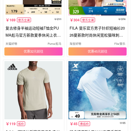
211
374
169
304
官方立减
官方立减
复古修身半袖运动短袖T恤女PU
FILA 斐乐官方男子针织短袖衫20
MA彪马官方新款夏季休闲上衣 6
26夏新款时尚休闲宽松猫咪刺绣T
38607
恤
天猫好物
Puma/彪马
淘宝好物
Fila/斐乐
优惠32元
优惠45元
65
119
45
低价
券后价