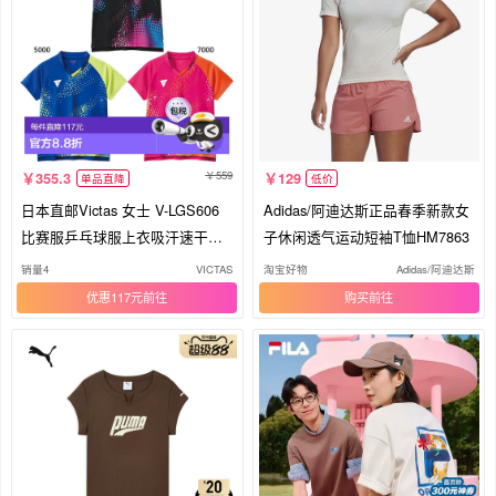
559
355.3
129
单品直降
低价
日本直邮Victas 女士 V-LGS606
Adidas/阿迪达斯正品春季新款女
比赛服乒乓球服上衣吸汗速干粉
子休闲透气运动短袖T恤HM7863
色5
销量4
VICTAS
淘宝好物
Adidas/阿迪达斯
优惠117元
购买