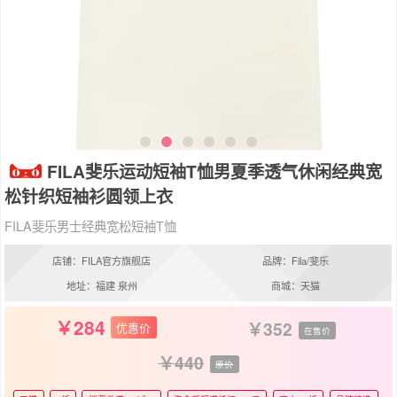
FILA斐乐运动短袖T恤男夏季透气休闲经典宽
松针织短袖衫圆领上衣
FILA斐乐男士经典宽松短袖T恤
店铺：FILA官方旗舰店
品牌：Fila/斐乐
地址：福建 泉州
商城：天猫
284
352
优惠价
在售价
440
原价