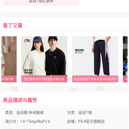
运动T恤优惠券
看了又看
头无帽卫衣
肖战同款李宁防泼水运动长裤男子
中国队运动短袖Polo教练训练t恤
耐
商品描述与属性
类目：运动服/休闲服装
分类：运动T恤
淘口令：1￥1TetgzXbxFs￥
店铺：FILA官方旗舰店