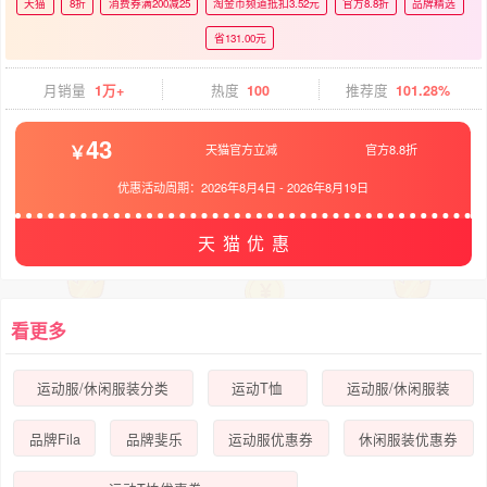
天猫
8折
消费券满200减25
淘金币频道抵扣3.52元
官方8.8折
品牌精选
省131.00元
月销量
1万+
热度
100
推荐度
101.28%
43
天猫官方立减
官方8.8折
优惠活动周期：
2026年8月4日
-
2026年8月19日
天猫优惠
看更多
运动服/休闲服装分类
运动T恤
运动服/休闲服装
品牌Fila
品牌斐乐
运动服优惠券
休闲服装优惠券