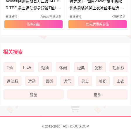
Adidas/阿迪达斯官方正品D4T H
特步速干T恤男2026年夏季新款
R TEE 男士运动健身短袖T恤IS3
训练男装爸爸上衣冰丝半袖运动
738
短袖
天猫好物
Adidas/阿迪达斯
天猫好物
XTEP/特步
购买
20元优惠券
相关搜索
FILA
T恤
短袖
休闲
经典
宽松
短袖衫
运动服
运动
圆领
透气
男士
针织
上衣
服装
夏季
© 2012-2026 TAO.HOOOS.COM