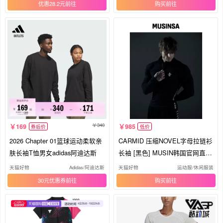
优惠28.2元
购买
340
169
985
券后价
低价
2026 Chapter 01篮球运动柔软亲
CARMID 压缩NOVEL字母拉链衫
肤长袖T恤男女adidas阿迪达斯
长袖 [黑色] MUSIN韩国官网直邮
进口
天猫好物
Adidas/阿迪达斯
天猫好物
运动服/休闲服装
30元优惠券
购买