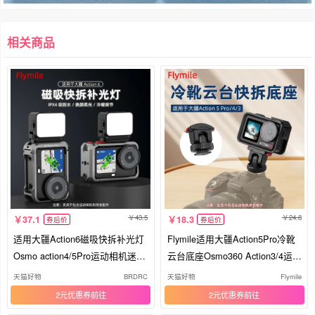
相关商品
43.5
24.8
37.1
18.3
券后价
券后价
适用大疆Action6磁吸快拆补光灯
Flymile适用大疆Action5Pro冷靴
Osmo action4/5Pro运动相机迷你
云台底座Osmo360 Action3/4运动
便携式打光灯街拍手柄套装美颜
相机磁吸快拆转接件拓展固定支
天猫好物
BRDRC
天猫好物
Flymile
柔光灯配件
架单反热靴配件
2元优惠券
2元优惠券