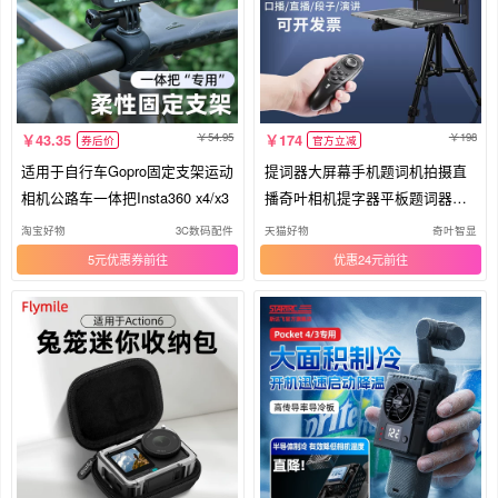
54.95
198
43.35
174
券后价
官方立减
适用于自行车Gopro固定支架运动
提词器大屏幕手机题词机拍摄直
相机公路车一体把Insta360 x4/x3
播奇叶相机提字器平板题词器微
课视频录制通用ipad单反小型微
淘宝好物
3C数码配件
天猫好物
奇叶智显
单抖音口播拍视频
5元优惠券
优惠24元