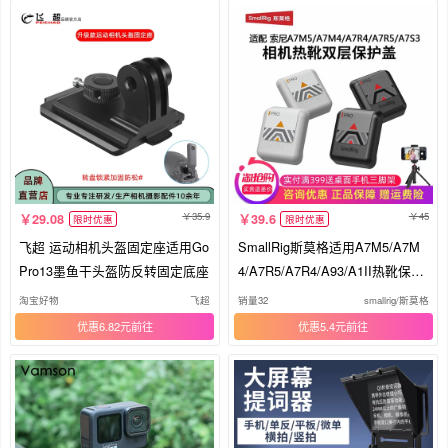
35.9
45
29.08
39.6
限时优惠
限时优惠
飞超 运动相机头盔固定座适用Go
SmallRig斯莫格适用A7M5/A7M
Pro13墨鱼干头盔防反转固定底座
4/A7R5/A7R4/A93/A1II热靴保护
盖A7S3
淘宝好物
飞超
销量32
smallrig/斯莫格
优惠6.82元
优惠5.4元