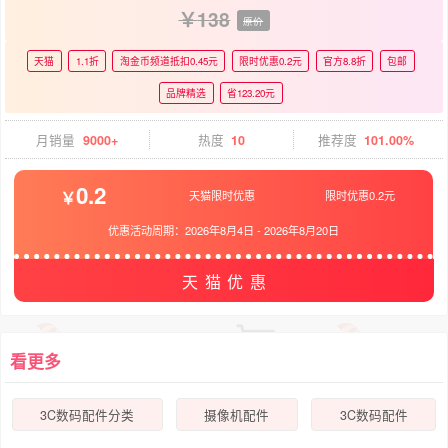
138
原价
天猫
1.1折
淘金币频道抵扣0.45元
限时优惠0.2元
官方8.8折
包邮
品牌精选
省123.20元
月销量
9000+
热度
10
推荐度
101.00%
0.2
天猫限时优惠
限时优惠0.2元
优惠活动周期：
2026年8月4日
-
2026年8月20日
天猫优惠
看更多
3C数码配件分类
摄像机配件
3C数码配件