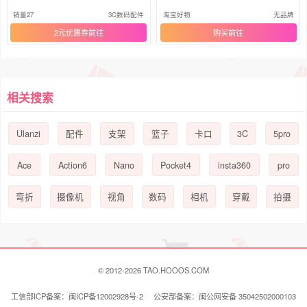
杆
销量27
3C数码配件
淘宝好物
无品牌
2元优惠券
购买
相关搜索
Ulanzi
3C
5pro
配件
支架
篮子
卡口
Ace
Action6
Nano
Pocket4
insta360
pro
弯折
摄像机
视角
数码
相机
穿戴
拍摄
© 2012-2026 TAO.HOOOS.COM
工信部ICP备案：闽ICP备12002928号-2 公安部备案：闽公网安备 35042502000103