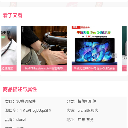
看了又看
相机挂脖支架
IAMYEEapplewatch不锈钢表带
华硕无畏PRO14笔记本OLED屏幕
商品描述与属性
类目：3C数码配件
分类：摄像机配件
淘口令：1￥aPHJgBBqaSf￥
店铺：ulanzi旗舰店
品牌：ulanzi
地址：广东 东莞