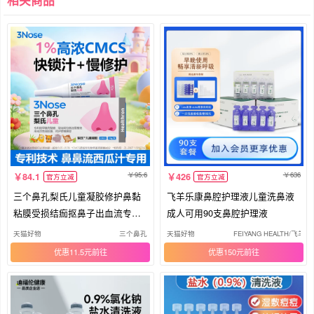
相关商品
95.6
636
84.1
426
官方立减
官方立减
三个鼻孔梨氏儿童凝胶修护鼻黏
飞羊乐康鼻腔护理液儿童洗鼻液
粘膜受损结痂抠鼻子出血流专用
成人可用90支鼻腔护理液
软膏
天猫好物
三个鼻孔
天猫好物
FEIYANG HEALTH/飞羊
优惠11.5元
优惠150元