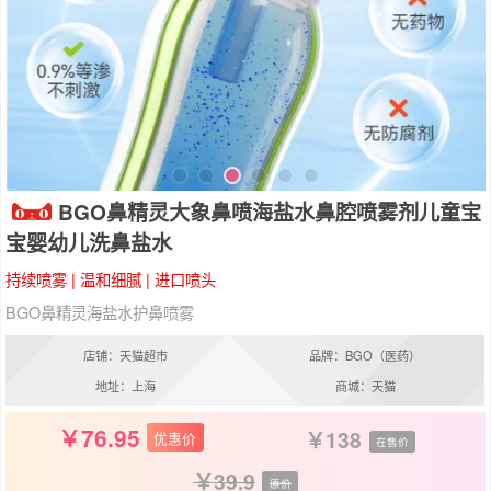
BGO鼻精灵大象鼻喷海盐水鼻腔喷雾剂儿童宝
宝婴幼儿洗鼻盐水
持续喷雾 | 温和细腻 | 进口喷头
BGO鼻精灵海盐水护鼻喷雾
店铺：天猫超市
品牌：BGO（医药）
地址：上海
商城：天猫
76.95
138
优惠价
在售价
39.9
原价