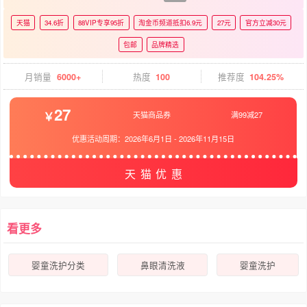
天猫
34.6折
88VIP专享95折
淘金币频道抵扣6.9元
27元
官方立减30元
包邮
品牌精选
月销量
6000+
热度
100
推荐度
104.25%
27
天猫商品券
满99减27
优惠活动周期：
2026年6月1日
-
2026年11月15日
天猫优惠
看更多
婴童洗护分类
鼻眼清洗液
婴童洗护