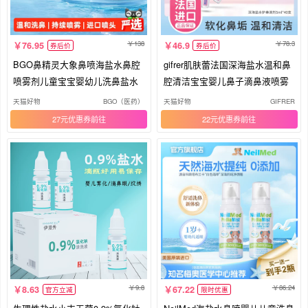
138
78.3
76.95
46.9
券后价
券后价
BGO鼻精灵大象鼻喷海盐水鼻腔
gifrer肌肤蕾法国深海盐水温和鼻
喷雾剂儿童宝宝婴幼儿洗鼻盐水
腔清洁宝宝婴儿鼻子滴鼻液喷雾
天猫好物
BGO（医药）
天猫好物
GIFRER
27元优惠券
22元优惠券
9.8
86.24
8.63
67.22
官方立减
限时优惠