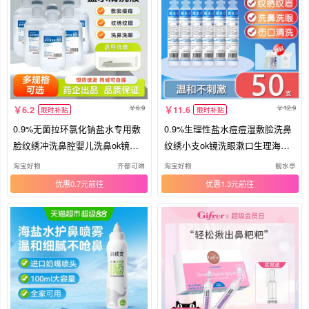
6.9
12.9
6.2
11.6
限时补贴
限时补贴
0.9%无菌拉环氯化钠盐水专用敷
0.9%生理性盐水痘痘湿敷脸洗鼻
脸纹绣冲洗鼻腔婴儿洗鼻ok镜清
纹绣小支ok镜洗眼漱口生理海盐
洗液
水
淘宝好物
齐都可琳
淘宝好物
靓水亭
优惠0.7元
优惠1.3元