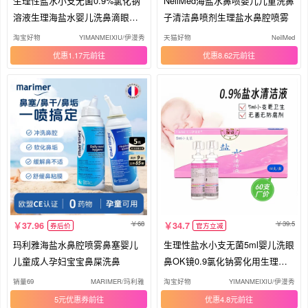
生理性盐水小支无菌0.9%氯化钠
NeilMed海盐水鼻喷婴儿儿童洗鼻
溶液生理海盐水婴儿洗鼻滴眼液
子清洁鼻喷剂生理盐水鼻腔喷雾
雾化
淘宝好物
YIMANMEIXIU/伊漫秀
天猫好物
NeilMed
优惠1.17元
优惠8.62元
68
39.5
37.96
34.7
券后价
官方立减
玛利雅海盐水鼻腔喷雾鼻塞婴儿
生理性盐水小支无菌5ml婴儿洗眼
儿童成人孕妇宝宝鼻屎洗鼻
鼻OK镜0.9氯化钠雾化用生理海
盐水
销量69
MARIMER/玛利雅
淘宝好物
YIMANMEIXIU/伊漫秀
5元优惠券
优惠4.8元