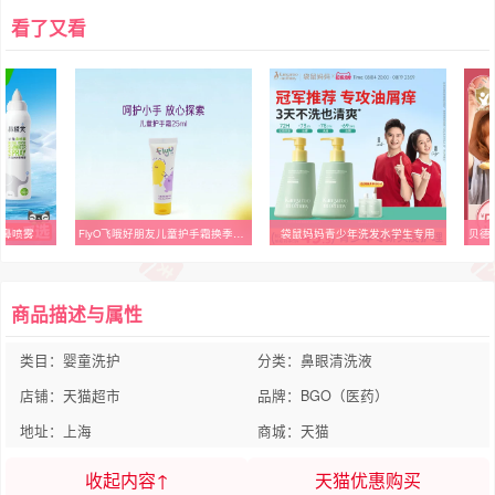
看了又看
护鼻喷雾
FlyO飞哦好朋友儿童护手霜换季男孩女保湿护手乳25ml
袋鼠妈妈青少年洗发水学生专用
商品描述与属性
类目：婴童洗护
分类：鼻眼清洗液
店铺：天猫超市
品牌：BGO（医药）
地址：上海
商城：天猫
收起内容↑
天猫优惠购买