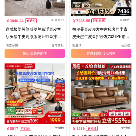
3890.44
10623
3840.44
7285.55
券后价
限时优惠
意式极简劳伦斯罗兰悬浮真皮客
帕沙曼真皮沙发中古风客厅半青
厅头层牛皮现原版设计师直排沙
皮头层牛皮直排沙发7321PF铂金
发
版
淘宝好物
住宅家具
销量18
帕沙曼
50元优惠券
优惠1593.45元
7256
1788
5517
1219
券后价
满元减