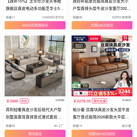
【政补15%】芝华仕沙发头等舱
政府补贴意式极简真皮沙发大小
旗舰店真皮电动多功能芝华士506
户型直排头层牛皮沙发客厅2026
11B
新款
销量11
CHEERS/芝华仕
销量38
SOPDI/索普蒂
500元优惠券
优惠240元
2700
3471
3980
2279.35
折扣
限时优惠
宾利轻奢真皮沙发后现代大户型
帕沙曼 豆腐块真皮沙发头层牛皮
别墅高靠背直排意式港式套房家
客厅意式极简2026新款大平层高
具
级
销量55
#0 工厂
销量15
帕沙曼
购买
优惠520.65元