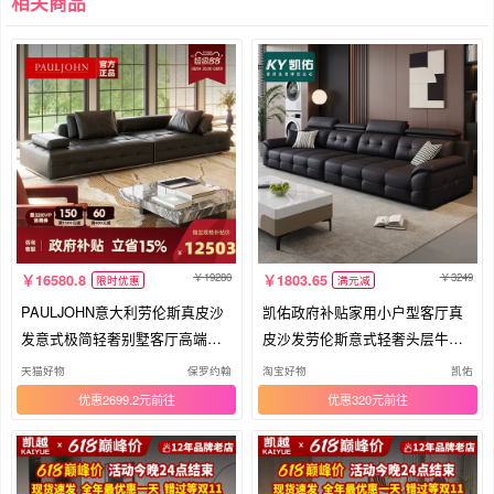
相关商品
19280
3249
16580.8
1803.65
限时优惠
满元减
PAULJOHN意大利劳伦斯真皮沙
凯佑政府补贴家用小户型客厅真
发意式极简轻奢别墅客厅高端模
皮沙发劳伦斯意式轻奢头层牛皮
块沙发
沙发
天猫好物
保罗约翰
淘宝好物
凯佑
优惠2699.2元
优惠320元