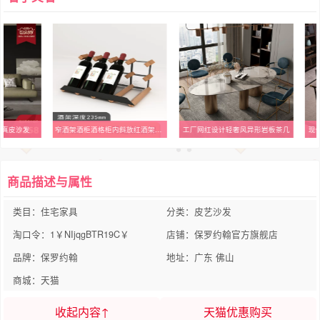
极简真皮沙发
窄酒架酒柜酒格柜内斜放红酒架摆件家用葡萄酒架网红红酒柜酒瓶架
工厂网红设计轻奢风异形岩板茶几
现
商品描述与属性
类目：住宅家具
分类：皮艺沙发
淘口令：1￥NIjqgBTR19C￥
店铺：保罗约翰官方旗舰店
品牌：保罗约翰
地址：广东 佛山
商城：天猫
收起内容↑
天猫优惠购买