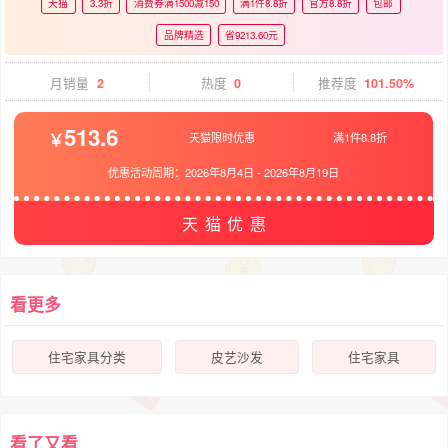
天猫
3.3折
消费券满1500减150
满1件8.8折
官方8.8折
包邮
品牌精选
省9213.60元
月销量
2
热度
0
推荐度
101.50%
513.6
天猫限时优惠
满1件8.8折
优惠活动周期：
2026年8月4日
-
2026年8月19日
天猫优惠
看更多
住宅家具分类
皮艺沙发
住宅家具
看了又看