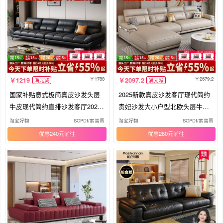
1788
2679.2
1219
2097.2
满元减
满元减
国家补贴意式极简真皮沙发头层
2025新款真皮沙发客厅现代简约
牛皮现代简约直排沙发客厅2026
贵妃沙发大小户型北欧头层牛皮
新款
沙发
淘宝好物
SOPDI/索普蒂
淘宝好物
SOPDI/索普蒂
优惠240元
优惠260元