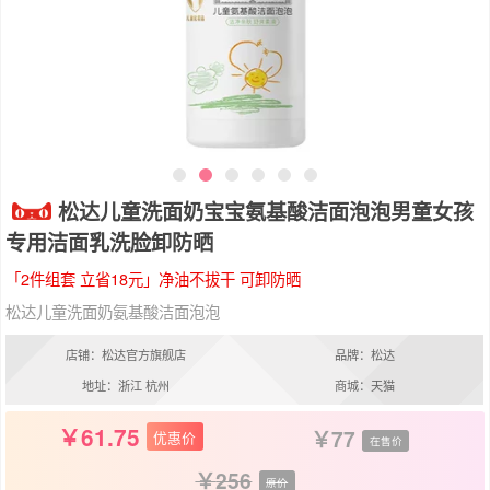
松达儿童洗面奶宝宝氨基酸洁面泡泡男童女孩
专用洁面乳洗脸卸防晒
「2件组套 立省18元」净油不拔干 可卸防晒
松达儿童洗面奶氨基酸洁面泡泡
店铺：松达官方旗舰店
品牌：松达
地址：浙江 杭州
商城：天猫
61.75
77
优惠价
在售价
256
原价