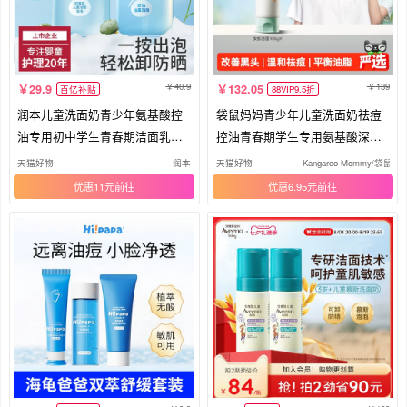
40.9
139
29.9
132.05
百亿补贴
88VIP9.5折
润本儿童洗面奶青少年氨基酸控
袋鼠妈妈青少年儿童洗面奶祛痘
油专用初中学生青春期洁面乳泡
控油青春期学生专用氨基酸深层
泡
清洁
天猫好物
润本
天猫好物
Kangaroo Mommy/袋鼠妈
优惠11元
优惠6.95元