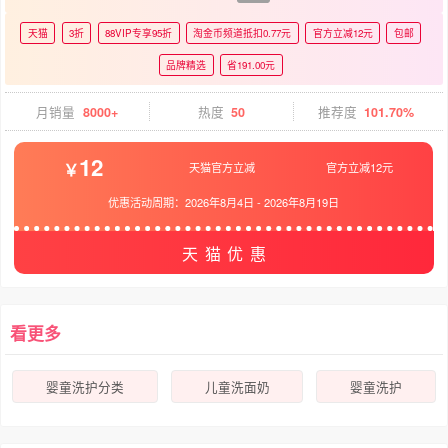
天猫
3折
88VIP专享95折
淘金币频道抵扣0.77元
官方立减12元
包邮
品牌精选
省191.00元
月销量
8000+
热度
50
推荐度
101.70%
12
天猫官方立减
官方立减12元
优惠活动周期：
2026年8月4日
-
2026年8月19日
天猫优惠
看更多
婴童洗护分类
儿童洗面奶
婴童洗护