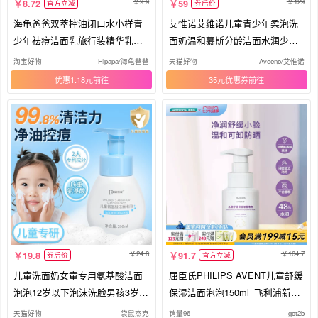
9.9
129
8.72
59
官方立减
券后价
海龟爸爸双萃控油闭口水小样青
艾惟诺艾维诺儿童青少年柔泡洗
少年祛痘洁面乳旅行装精华乳试
面奶温和慕斯分龄洁面水润少男
用装
女
淘宝好物
Hipapa/海龟爸爸
天猫好物
Aveeno/艾惟诺
优惠1.18元
35元优惠券
24.8
104.7
19.8
91.7
券后价
官方立减
儿童洗面奶女童专用氨基酸洁面
屈臣氏PHILIPS AVENT儿童舒缓
泡泡12岁以下泡沫洗脸男孩3岁专
保湿洁面泡泡150ml_飞利浦新安
用
怡
天猫好物
袋鼠杰克
销量96
got2b