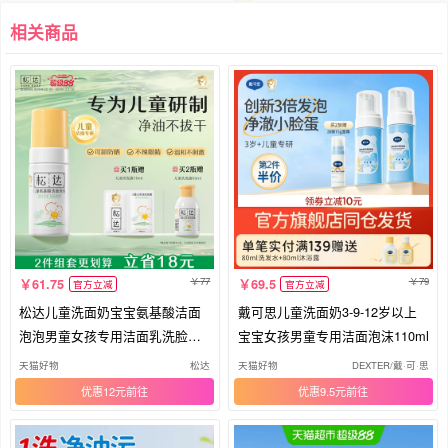
相关商品
77
79
61.75
69.5
官方立减
官方立减
松达儿童洗面奶宝宝氨基酸洁面
戴可思儿童洗面奶3-9-12岁以上
泡泡男童女孩专用洁面乳洗脸卸
宝宝女孩男童专用洁面泡沫110ml
防晒
天猫好物
松达
天猫好物
DEXTER/戴·可·思
优惠12元
优惠9.5元