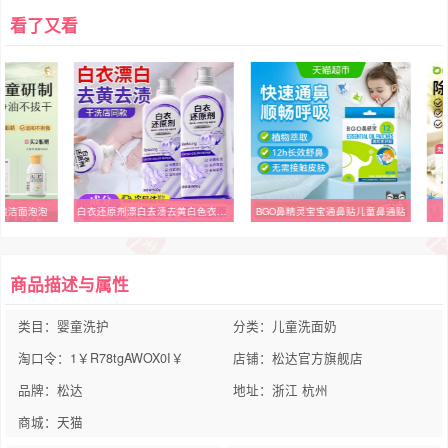
看了又看
酸洁面泡泡
白衣还原剂漂白去渍去黄白色衣物服染色强去污洗白神器官方正品
BGO鼻精灵宝宝通鼻贴儿童鼻通贴
商品描述与属性
类目：婴童洗护
分类：儿童洗面奶
淘口令：1￥R78tgAWOX0I￥
店铺：松达官方旗舰店
品牌：松达
地址：浙江 杭州
商城：天猫