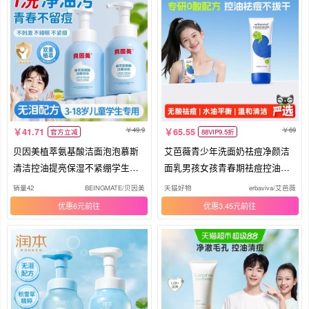
49.9
69
41.71
65.55
官方立减
88VIP9.5折
贝因美植萃氨基酸洁面泡泡慕斯
艾芭薇青少年洗面奶祛痘净颜洁
清洁控油提亮保湿不紧绷学生洗
面乳男孩女孩青春期祛痘控油不
面奶
拔干
销量42
BEINGMATE/贝因美
天猫好物
erbaviva/艾芭薇
优惠6元
优惠3.45元