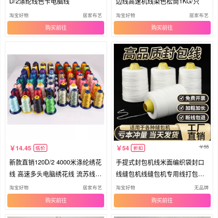
D/2涤纶线色卡电脑线
边线高速机线染色松筒1KG/只
淘宝好物
居家布艺
淘宝好物
居家布艺
购买
购买
55
14.45
54
低价
折扣
新款直销120D/2 4000米涤纶绣花
手提式封包机线米面编织袋封口
线 高速多头电脑绣花线 流苏线 2
线缝包机线缝包机专用线打包机
0
线线
淘宝好物
居家布艺
淘宝好物
无品牌
购买
购买