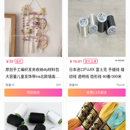
18.91
32
16.61
低价
官方立减
原创手工编织发夹收纳diy材料包
日本进口FUJIX 富士克 手缝线 缝
大容量儿童发饰带ins北欧墙面壁
纫线 透明线 隐形线 60番/300米
挂
销量15
DIY
销量49
FUJIX
购买
优惠2.3元