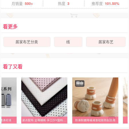
月销量
500+
热度
3
推荐度
101.50%
看更多
居家布艺分类
线
居家布艺
看了又看
高速涤纶线
波点配布 全棉细帆 手工DIY面料 满百88元包邮
防滑耐磨降噪减音硅胶防刮防潮
【