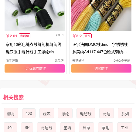
3.01
2.01
3.2
券后价
低价
家用10彩色缝衣线缝纫机缝纫线
正宗法国DMC线dmc十字绣绣线
缝衣服手缝针线手工涤纶diy
多美绣Art117 447色欧式刺绣棉
线25号
淘宝好物
无品牌
天猫好物
DMC/多美绣
1元优惠券
购买
相关搜索
402
柳青
浅灰
涤纶
缝纫线
高速
系列
40s
SP
高速线
宝塔
居家
家用
工业