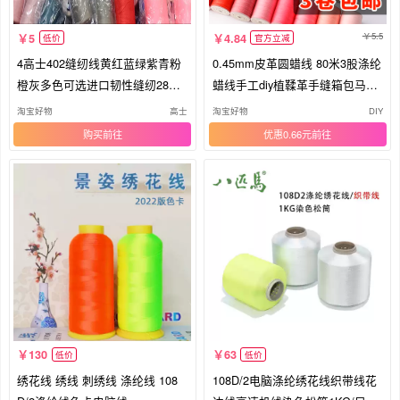
5.5
5
4.84
低价
官方立减
4高士402缝纫线黄红蓝绿紫青粉
0.45mm皮革圆蜡线 80米3股涤纶
橙灰多色可选进口韧性缝纫28包
蜡线手工diy植鞣革手缝箱包马克
邮
线
淘宝好物
高士
淘宝好物
DIY
购买
优惠0.66元
130
63
低价
低价
绣花线 绣线 刺绣线 涤纶线 108
108D/2电脑涤纶绣花线织带线花