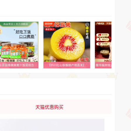
亩菜园香辣爽脆下饭菜组合
【四川红心猕猴桃产地直发】
天猫优惠购买