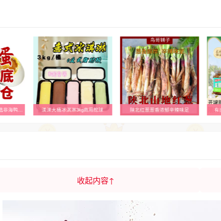
咸鸭蛋50-60克多规格可选非海鸭蛋非烤鸭蛋初产咸鸭蛋流油咸蛋
渼涞大桶冰淇淋3kg商用挖球
陕北红葱葱香浓郁辛辣味足
有
收起内容↑