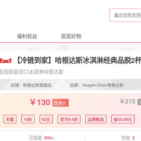
福利权益
逛逛好物
【冷链到家】哈根达斯冰淇淋经典品脱2
法国原装进口冰淇淋哈根达斯
店铺：哈根达斯旗舰店
品牌：Haagen-Dazs/哈根达斯
130
215
优惠价
天猫
10折
52元
官方8.5折
品牌精选
省53.00元
月销量
热度
500+
3