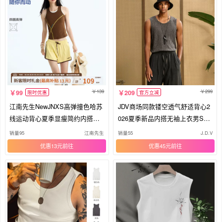
139
299
99
209
限时优惠
官方立减
江南先生NewJNXS高弹撞色哈苏
JDV商场同款镂空透气舒适背心2
线运动背心夏季显瘦简约内搭上
026夏季新品内搭无袖上衣男STV
衣女
A222
销量95
江南先生
销量55
J.D.V
优惠13元
优惠45元