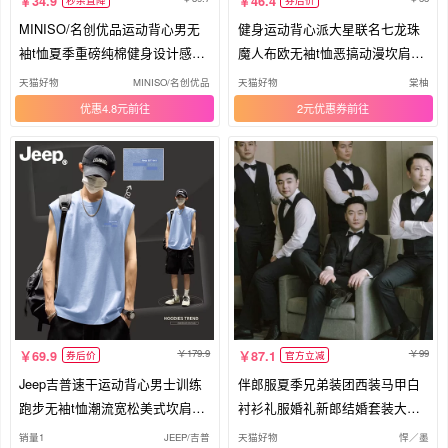
34.9
46.4
秒杀直降
券后价
MINISO/名创优品运动背心男无
健身运动背心派大星联名七龙珠
袖t恤夏季重磅纯棉健身设计感坎
魔人布欧无袖t恤恶搞动漫坎肩上
肩A
衣
天猫好物
MINISO/名创优品
天猫好物
棠柚
优惠4.8元
2元优惠券
179.9
99
69.9
87.1
券后价
官方立减
Jeep吉普速干运动背心男士训练
伴郎服夏季兄弟装团西装马甲白
跑步无袖t恤潮流宽松美式坎肩上
衬衫礼服婚礼新郎结婚套装大码
衣
西式
销量1
JEEP/吉普
天猫好物
悍／墨