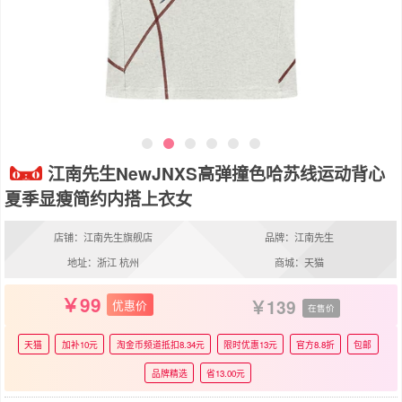
江南先生NewJNXS高弹撞色哈苏线运动背心
夏季显瘦简约内搭上衣女
店铺：江南先生旗舰店
品牌：江南先生
地址：浙江 杭州
商城：天猫
99
139
优惠价
在售价
天猫
加补10元
淘金币频道抵扣8.34元
限时优惠13元
官方8.8折
包邮
品牌精选
省13.00元