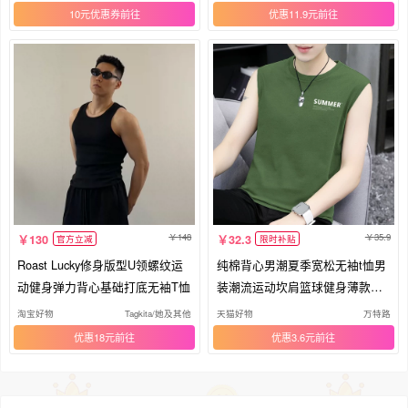
10元优惠券
优惠11.9元
148
35.9
130
32.3
官方立减
限时补贴
Roast Lucky修身版型U领螺纹运
纯棉背心男潮夏季宽松无袖t恤男
动健身弹力背心基础打底无袖T恤
装潮流运动坎肩篮球健身薄款汗
衫
淘宝好物
Tagkita/她及其他
天猫好物
万特路
优惠18元
优惠3.6元