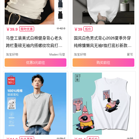
42.9
39.9
39
限时优惠
低价
马登工装美式白棉健身背心老头
国风白色男式背心2026夏季外穿
跨栏重磅无袖内搭螺纹坎肩打底
纯棉慵懒风无袖t恤打底衫新款坎
男夏
肩
淘宝好物
Maden/马登
淘宝好物
蒙写
优惠3元
购买
39.7
55