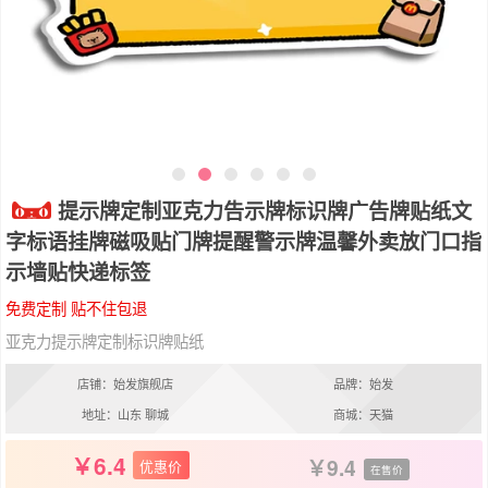
提示牌定制亚克力告示牌标识牌广告牌贴纸文
字标语挂牌磁吸贴门牌提醒警示牌温馨外卖放门口指
示墙贴快递标签
免费定制 贴不住包退
亚克力提示牌定制标识牌贴纸
店铺：始发旗舰店
品牌：始发
地址：山东 聊城
商城：天猫
6.4
9.4
优惠价
在售价