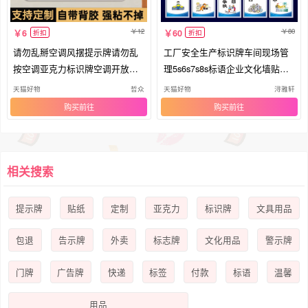
12
80
6
60
折扣
折扣
请勿乱掰空调风摆提示牌请勿乱
工厂安全生产标识牌车间现场管
按空调亚克力标识牌空调开放随
理5s6s7s8s标语企业文化墙贴仓
手关门告示牌不要动空调小心地
库仓储广告牌品质质量宣传语公
天猫好物
哲众
天猫好物
浔雅轩
滑小心碰头提示牌
司制度牌标示牌
购买
购买
相关搜索
提示牌
贴纸
定制
亚克力
标识牌
文具用品
包退
告示牌
外卖
标志牌
文化用品
警示牌
门牌
广告牌
快递
标签
付款
标语
温馨
用品