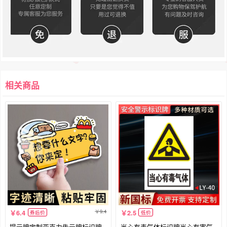
相关商品
9.4
6.4
2.5
券后价
低价
提示牌定制亚克力告示牌标识牌
当心有毒气体标识牌当心有害气