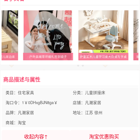
婴儿床边床
户外高端草坪婚礼签到镜子
护童实木儿童学习桌大白桌写字桌
暧
商品描述与属性
类目：住宅家具
分类：儿童拼接床
淘口令：1￥0DHxgBJN8ga￥
店铺：凡潮家居
品牌：凡潮家居
地址：江苏 徐州
商城：淘宝
收起内容↑
淘宝优惠购买