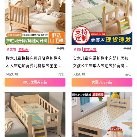
579
168
378
85
券后价
官方立减
榉木儿童拼接床可升降高护栏实
实木儿童床带护栏小床婴儿男孩
木大床边加宽婴儿拼接床宝宝平
女孩公主床单人床边床加宽拼接
接床
大床
淘宝好物
润宏
天猫好物
话社
60元优惠券
优惠83元