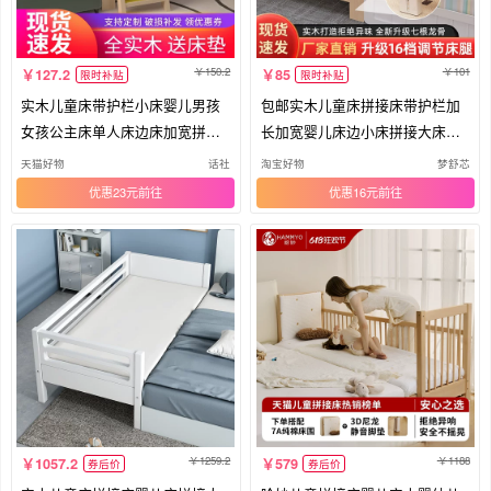
150.2
101
127.2
85
限时补贴
限时补贴
实木儿童床带护栏小床婴儿男孩
包邮实木儿童床拼接床带护栏加
女孩公主床单人床边床加宽拼接
长加宽婴儿床边小床拼接大床可
大床
定做
天猫好物
话社
淘宝好物
梦舒芯
优惠23元
优惠16元
1259.2
1188
1057.2
579
券后价
券后价