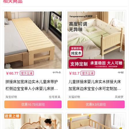
相关商品
71.5
62
60.77
52.7
官方立减
官方立减
拼接床加宽床边实木儿童床带护
儿童拼接床婴儿床实木拼接大床
栏侧边宝宝单人小床婴儿床拼接
加宽床边床宝宝小床可定制加床
大床
拼床
淘宝好物
住宅家具
天猫好物
风婉梦
优惠10.73元
优惠9.3元