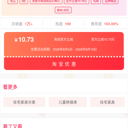
淘宝
5折
淘金币频道抵扣2.86元
官方立减10.73元
包邮
品牌精选
省82.23元
月销量
1万+
热度
100
推荐度
103.00%
10.73
淘宝官方立减
官方立减10.73元
优惠活动周期：
2026年8月4日
-
2026年8月19日
淘宝优惠
看更多
住宅家具分类
儿童拼接床
住宅家具
看了又看