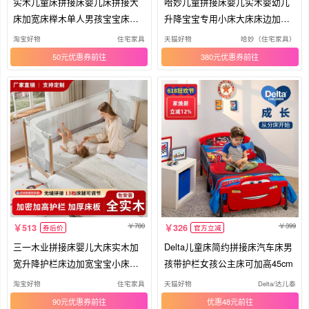
实木儿童床拼接床婴儿床拼接大
哈妙儿童拼接床婴儿实木婴幼儿
床加宽床榉木单人男孩宝宝床边
升降宝宝专用小床大床床边加宽
小床
大人
淘宝好物
住宅家具
天猫好物
哈妙（住宅家具）
50元优惠券
380元优惠券
780
399
513
326
券后价
官方立减
三一木业拼接床婴儿大床实木加
Delta儿童床简约拼接床汽车床男
宽升降护栏床边加宽宝宝小床儿
孩带护栏女孩公主床可加高45cm
童床
淘宝好物
住宅家具
天猫好物
Delta/达儿泰
90元优惠券
优惠48元