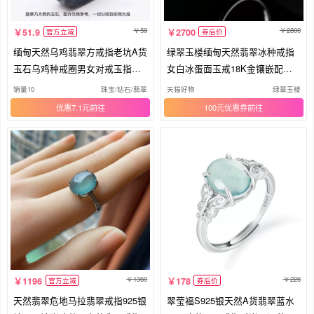
59
2800
51.9
2700
官方立减
券后价
缅甸天然乌鸡翡翠方戒指老坑A货
绿翠玉楼缅甸天然翡翠冰种戒指
玉石乌鸡种戒圈男女对戒玉指环
女白冰蛋面玉戒18K金镶嵌配钻
潮
石306
销量10
珠宝/钻石/翡翠
天猫好物
绿翠玉楼
优惠7.1元
100元优惠券
1360
226
1196
178
官方立减
券后价
天然翡翠危地马拉翡翠戒指925银
翠莹福S925银天然A货翡翠蓝水