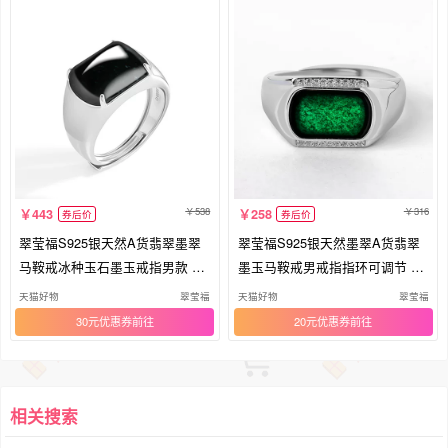
538
316
443
258
券后价
券后价
翠莹福S925银天然A货翡翠墨翠
翠莹福S925银天然墨翠A货翡翠
马鞍戒冰种玉石墨玉戒指男款 D9
墨玉马鞍戒男戒指指环可调节 D2
65
03
天猫好物
翠莹福
天猫好物
翠莹福
30元优惠券
20元优惠券
相关搜索