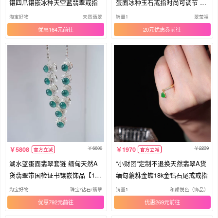
镶四爪镶嵌冰种天空蓝翡翠戒指
蛋面冰种玉石戒指时尚可调节 D2
79
淘宝好物
天然翡翠
销量1
翠莹福
优惠164元
20元优惠券
6600
2239
5808
1970
官方立减
官方立减
湖水蓝蛋面翡翠套链 缅甸天然A
“小财团”定制不退换天然翡翠A货
货翡翠带国检证书镶嵌饰品【145
缅甸貔貅金蟾18k金钻石尾戒戒指
4】
淘宝好物
珠宝/钻石/翡翠
销量1
和颜悦色（饰品）
优惠792元
优惠269元