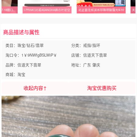
天然翡翠A货冰绿指环 17-18圈口 18.2-4.8-2.5，编码2513
I-PRIMO对戒ASANOHA麻の叶初空
近正圆无核淡水珍珠项链强光9-10
天
商品描述与属性
类目：珠宝/钻石/翡翠
分类：戒指/指环
淘口令：1￥9NWfgBSLWiP￥
店铺：信道天下翡翠
品牌：信道天下翡翠
地址：广东 肇庆
商城：淘宝
收起内容↑
淘宝优惠购买