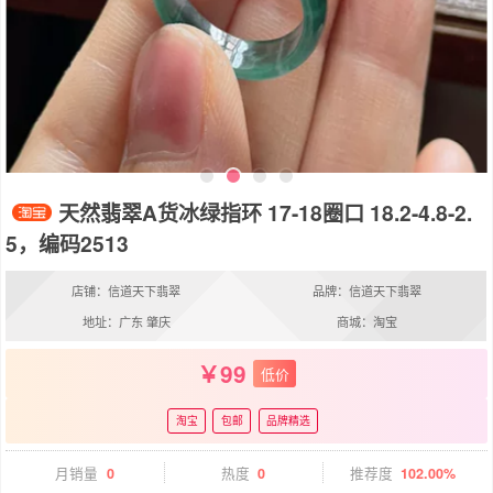
天然翡翠A货冰绿指环 17-18圈口 18.2-4.8-2.
5，编码2513
店铺：信道天下翡翠
品牌：信道天下翡翠
地址：广东 肇庆
商城：淘宝
99
低价
淘宝
包邮
品牌精选
月销量
0
热度
0
推荐度
102.00%