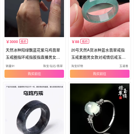
3000
88
低价
低价
天然冰种阳绿飘蓝花紫乌鸡翡翠
20号天然A货冰种蓝水翡翠戒指
玉戒圈指环戒指扳指直播男女款
玉戒素圈男女款对戒情侣戒玉石
证书
指环
销量91
珠宝/钻石/翡翠
淘宝好物
玉凝善
购买
购买