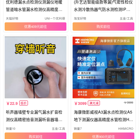
优利德漏水点检测仪测漏仪地暖
(升艺达智能级款等漏)气密性检仪
管道暗水管漏水检测仪高精度听
水测冷散热器气防水测检测IP级
漏仪
测
天猫好物
UNI－T/优利德
淘宝好物
五金/工具
优惠409元
购买
3999
22.9
3099
低价
满元减
听声器墙壁专业漏气漏水扩音检
海康微影威视A3漏水点检测仪A5
测仪高精密拾音测漏听音器墙体
地下测漏仪器高精度水管检测H1
探测
0S
销量10
五金/工具
销量7
HIKMICRO
购买
优惠900元