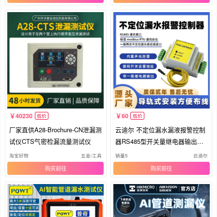
40230
60
低价
低价
厂家直供A28-Brochure-CN泄漏测
云迪尔 不定位漏水漏液报警控制
试仪CTS气密检漏流量测试仪
器RS485型开关量继电器输出检
测仪
淘宝好物
五金/工具
销量5
云迪尔
购买
购买