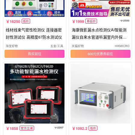
2599
16250
1999
低价
券后价
线材线束气密性检测仪 连接器密
海康微影漏水点检测仪AI智能测
封性测试仪 高精度67防水测试仪
漏仪自来水管道听漏室内外探漏
仪器
淘宝好物
五金/工具
天猫好物
HIKMICRO
购买
600元优惠券
2267
1858
1092.2
官方立减
低价