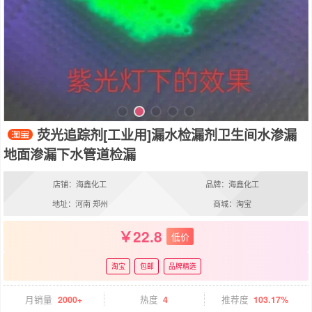
荧光追踪剂[工业用]漏水检漏剂卫生间水渗漏
地面渗漏下水管道检漏
店铺：海鑫化工
品牌：海鑫化工
地址：河南 郑州
商城：淘宝
22.8
低价
淘宝
包邮
品牌精选
月销量
2000+
热度
4
推荐度
103.17%