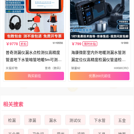
19556
999
9778
799
折扣
限时补贴
普奇测漏仪漏水点检测仪高精度
海康微影室内外地暖测漏水管测
管道地下水管暗管地暖5m可测L7
漏定位仪高精度检漏仪管道检测
000
仪
天猫好物
普奇（数码）
销量62
HIKMICRO
购买
优惠200元
相关搜索
检漏
渗漏
漏水
测试仪
下水管
五金