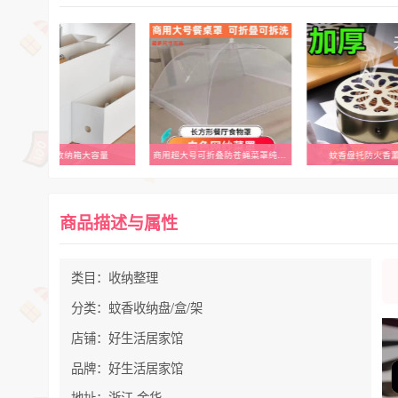
日式家用收纳箱大容量
商用超大号可折叠防苍蝇菜罩纯色网纱食物餐桌罩饭店防蚊盖菜罩子
蚊香盘托防火香
商品描述与属性
类目：收纳整理
分类：蚊香收纳盘/盒/架
店铺：好生活居家馆
品牌：好生活居家馆
地址：浙江 金华