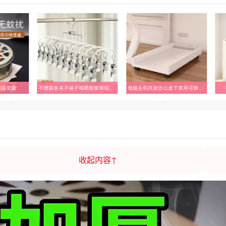
薰接灰盘
不锈钢多夹子袜子晾晒架家用阳台晾内衣内裤神器防风衣架婴儿袜夹
电脑主机托架办公桌下家用可移动台式机箱底座托盘支架子置物架
收起内容↑