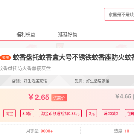
福利权益
逛逛好物
蚊香盘托蚊香盒大号不锈铁蚊香座防火蚊
蚊香盘托防火香薰接灰盘
店铺：好生活居家馆
品牌：好生活居家馆
2.65
4.65
优惠价
淘宝
8.5折
淘金币频道抵扣0.33元
2元
满20减2
包
月销量
热度
9000+
10