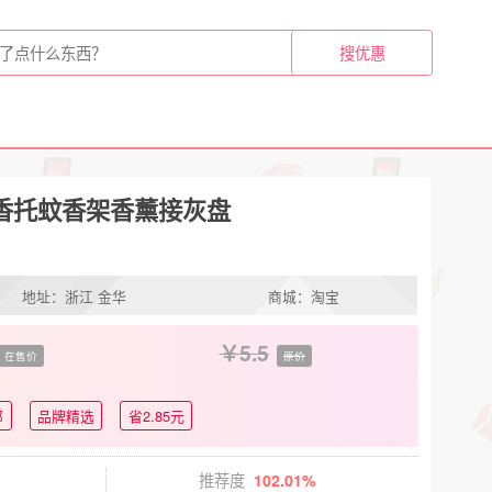
香托蚊香架香薰接灰盘
地址：浙江 金华
商城：淘宝
5.5
在售价
原价
邮
品牌精选
省2.85元
推荐度
102.01%