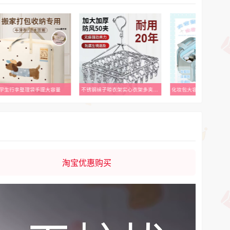
学生行李整理袋手提大容量
不锈钢袜子晾衣架实心衣架多夹袜架晒衣服架阳台晒袜架多功能挂钩
淘宝优惠购买