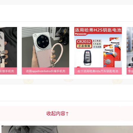
层彩银手机壳
适用oppofindx9ultra手绳手机壳
松下适用哈弗H2s汽车钥匙电池
专
收起内容↑