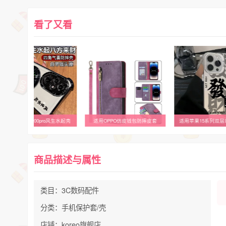
看了又看
适用荣耀200/200pro风生水起壳
适用OPPO仿皮钱包防摔皮套
适用苹果15系列双
商品描述与属性
类目：3C数码配件
分类：手机保护套/壳
店铺：koreo旗舰店