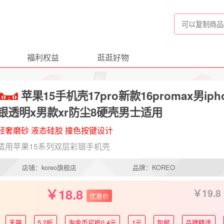
福利权益
逛逛好物
苹果15手机壳17pro新款16promax男iph
银透明x男款xr防尘8硬壳男士适用
轻奢磨砂 液态硅胶 撞色按键设计
适用苹果15系列双层彩银手机壳
店铺：koreo旗舰店
品牌：KOREO
18.8
19.8
优惠价
天猫
5.2折
淘金币可抵0.4元
1元
包邮
品牌精选