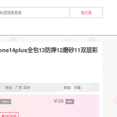
one14plus全包13防摔12磨砂11双层彩
地址：广东 深圳
商城：天猫
38
在售价
原价
省19.20元