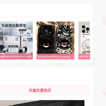
业摄影器材相机单反镜头防潮箱
适用荣耀X60i手机壳华为X6Oi保护套HONOR新款专用外壳i60X带手绳硅胶软壳X6i全包防摔X60L叉X601i男至暗耿鬼
天猫优惠购买