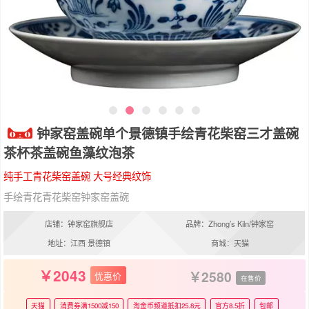
钟家窑盖碗单个景德镇手绘青花柴窑三才盖碗
茶杯茶盖碗鱼藻纹泡茶
纯手工青花柴窑盖碗 大号经典纹饰
手绘青花青花柴窑钟家窑盖碗
店铺：钟家窑旗舰店
品牌：Zhong’s Kiln/钟家窑
地址：江西 景德镇
商城：天猫
2043
2580
优惠价
在售价
天猫
消费券满1500减150
淘金币频道抵扣25.8元
官方8.5折
包邮