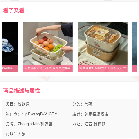
看了又看
钟家窑盖碗
大号沥水篮长方形加厚洗菜盆果盘
简餐轻食打包餐盒长方形加厚纸盒
商品描述与属性
类目：餐饮具
分类：盖碗
淘口令：1￥Rw1agBvVuCE￥
店铺：钟家窑旗舰店
品牌：Zhong’s Kiln/钟家窑
地址：江西 景德镇
商城：天猫