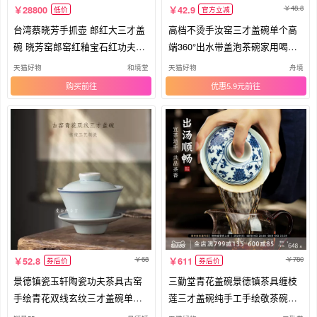
48.8
28800
42.9
低价
官方立减
台湾蔡晓芳手抓壶 郎红大三才盖
高档不烫手汝窑三才盖碗单个高
碗 晓芳窑郎窑红釉宝石红功夫盖
端360°出水带盖泡茶碗家用喝茶
杯
盏
天猫好物
和境堂
天猫好物
舟境
购买
优惠5.9元
68
780
52.8
611
券后价
券后价
景德镇瓷玉轩陶瓷功夫茶具古窑
三勤堂青花盖碗景德镇茶具缠枝
手绘青花双线玄纹三才盖碗单个
莲三才盖碗纯手工手绘敬茶碗泡
盖碗
茶器