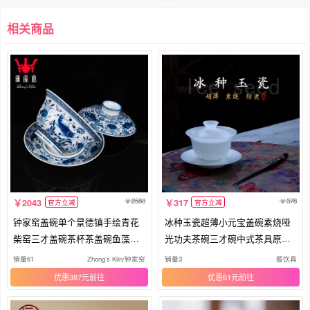
相关商品
2580
378
2043
317
官方立减
官方立减
钟家窑盖碗单个景德镇手绘青花
冰种玉瓷超薄小元宝盖碗素烧哑
柴窑三才盖碗茶杯茶盖碗鱼藻纹
光功夫茶碗三才碗中式茶具原矿
泡茶
白瓷
销量61
Zhong’s Kiln/钟家窑
销量3
餐饮具
优惠387元
优惠61元