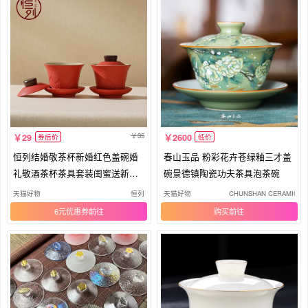
35
29
2600
券后价
低价
恒列结婚敬茶杯新婚红色盖碗婚
春山玉品 粉彩花卉苍绿釉三才盖
礼敬酒茶杯茶具套装闺蜜送新人
碗景德镇陶瓷功夫茶具泡茶碗
礼物
天猫好物
恒列
天猫好物
CHUNSHAN CERAMIC D
6元优惠券
购买