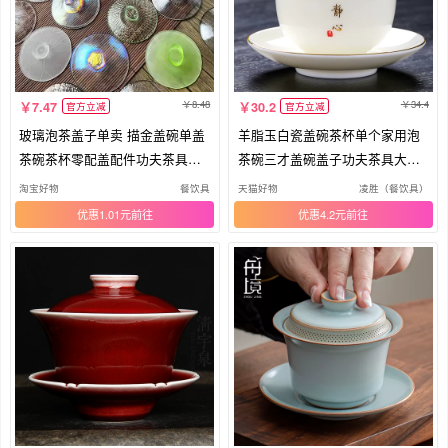
8.48
34.4
7.47
30.2
官方立减
官方立减
玻璃泡茶盖子单卖 描金盖碗单盖
羊脂玉白瓷盖碗茶杯单个家用泡
茶碗茶杯零配盖配件功夫茶具盖
茶碗三才盖碗盖子功夫茶具大号
子
高档
淘宝好物
餐饮具
天猫好物
凌胜（餐饮具）
优惠1.01元
优惠4.2元