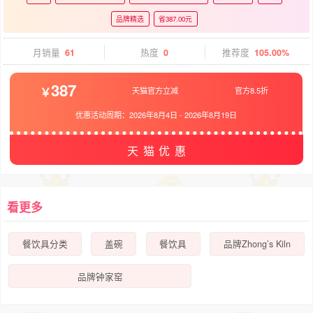
品牌精选
省387.00元
月销量
61
热度
0
推荐度
105.00%
387
天猫官方立减
官方8.5折
优惠活动周期：
2026年8月4日
-
2026年8月19日
天猫优惠
看更多
餐饮具分类
盖碗
餐饮具
品牌Zhong’s Kiln
品牌钟家窑