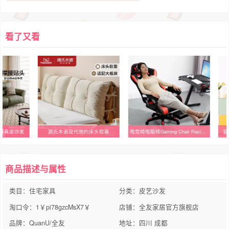
看了又看
排真皮沙发
源氏木语现代简约床头软靠
电竞椅电脑椅Gaming Chair Racing Office Computer Game Chair
铝
商品描述与属性
类目：住宅家具
分类：皮艺沙发
淘口令：1￥pi78gzcMsX7￥
店铺：全友家居官方旗舰店
品牌：QuanU/全友
地址：四川 成都