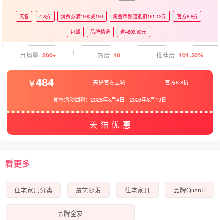
天猫
4.8折
消费券满1500减150
淘金币频道抵扣161.12元
官方8.8折
包邮
品牌精选
省4806.00元
月销量
200+
热度
10
推荐度
101.50%
484
天猫官方立减
官方8.8折
优惠活动周期：
2026年8月4日
-
2026年8月19日
天猫优惠
看更多
住宅家具分类
皮艺沙发
住宅家具
品牌QuanU
品牌全友