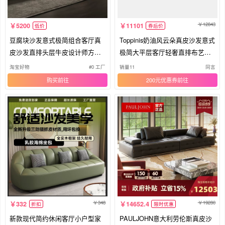
12843
5200
11101
低价
券后价
豆腐块沙发意式极简组合客厅真
Toppinis奶油风云朵真皮沙发意式
皮沙发直排头层牛皮设计师方糖
极简大平层客厅轻奢直排布艺沙
沙发
发
淘宝好物
#0 工厂
销量11
同言
购买
200元优惠券
348
19280
332
14652.4
折扣
限时优惠
新款现代简约休闲客厅小户型家
PAULJOHN意大利劳伦斯真皮沙