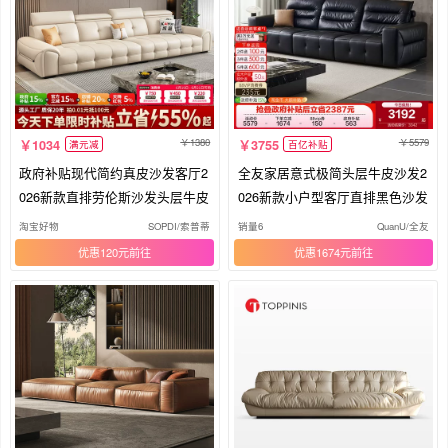
1380
5579
1034
3755
满元减
百亿补贴
政府补贴现代简约真皮沙发客厅2
全友家居意式极简头层牛皮沙发2
026新款直排劳伦斯沙发头层牛皮
026新款小户型客厅直排黑色沙发
淘宝好物
SOPDI/索普蒂
销量6
QuanU/全友
优惠120元
优惠1674元