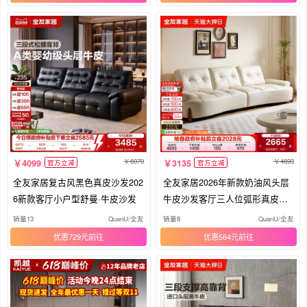
6070
4693
4099
3135
官方立减
官方立减
全友家居复古风黑色真皮沙发202
全友家居2026年新款奶油风头层
6新款客厅小户型舒曼·牛皮沙发
牛皮沙发客厅三人位弧形真皮沙
发
销量13
QuanU/全友
销量8
QuanU/全友
优惠729元
优惠564元