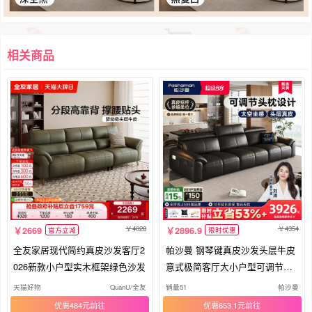
相关商品
4028
4354
2669
2896.9
官方立减
限时优惠
全友家居现代简约真皮沙发客厅2
帕沙曼 钢琴键真皮沙发头层牛皮
026新款小户型实木框架绿色沙发
意式极简客厅大小户型可调节头
靠
天猫好物
QuanU/全友
销量51
帕沙曼
优惠484元
优惠653.1元