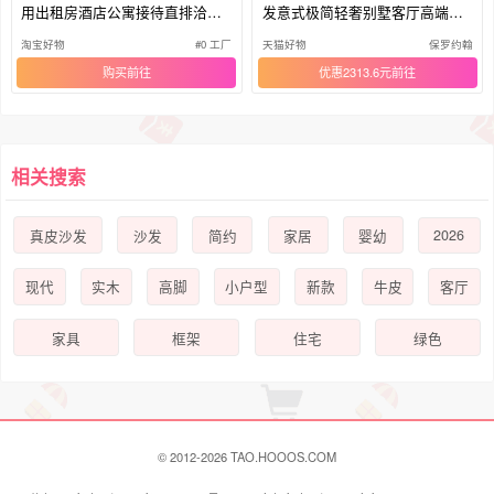
用出租房酒店公寓接待直排洽谈
发意式极简轻奢别墅客厅高端模
沙发
块沙发
淘宝好物
#0 工厂
天猫好物
保罗约翰
购买
优惠2313.6元
相关搜索
2026
真皮沙发
沙发
简约
家居
婴幼
现代
实木
高脚
小户型
新款
牛皮
客厅
家具
框架
住宅
绿色
© 2012-2026 TAO.HOOOS.COM