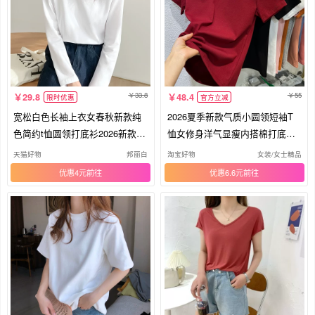
33.8
55
29.8
48.4
限时优惠
官方立减
宽松白色长袖上衣女春秋新款纯
2026夏季新款气质小圆领短袖T
色简约t恤圆领打底衫2026新款纯
恤女修身洋气显瘦内搭棉打底衫
棉
上衣
天猫好物
邦丽白
淘宝好物
女装/女士精品
优惠4元
优惠6.6元