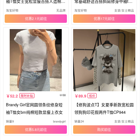
袖T恤女士宽松显瘦百搭人造棉上
常基础舒适百搭斜肩修身中袖t恤
衣
打底
淘宝好物
无品牌
淘宝好物
女装/女士精品
优惠2.1元
优惠17元
58
52.2
89.9
限时补贴
低价
Brandy Girl官网圆领条纹修身短
【修狗波点T】女夏季新款宽松圆
袖T恤女bm纯棉短款显瘦上衣女
领狗狗印花假两件T恤CP944
销量9
brandygirl
销量24
女装/女士精品
优惠5.8元
购买