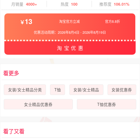
月销量
4000+
热度
100
推荐度
106.01%
13
淘宝官方立减
官方8.8折
优惠活动周期：
2026年8月4日
-
2026年8月19日
淘宝优惠
看更多
女装/女士精品分类
T恤
女装/女士精品
女装优惠券
女士精品优惠券
T恤优惠券
看了又看