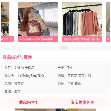
短袖上衣
大码女装胖mm2024年春装夏装新款宽松短袖立体半袖上衣遮肉200斤
莫代尔无扣外搭飘逸百搭开衫显瘦
设
商品描述与属性
类目：女装/女士精品
分类：T恤
淘口令：1￥S0f8gB5n7R0￥
店铺：荒荒家 荒荒定制
品牌：荒荒家
地址：广东 佛山
商城：淘宝
收起内容↑
淘宝优惠购买