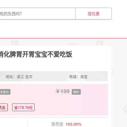
消化脾胃开胃宝宝不爱吃饭
地址：浙江 金华
商城：淘宝
199
在售价
原价
精选
省173.70元
推荐度
103.00%