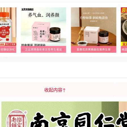
金软糖促消化
正品黄精桑玫膏女性养生膏滋
喜善花房黄精桑玫膏养生膏
收起内容↑