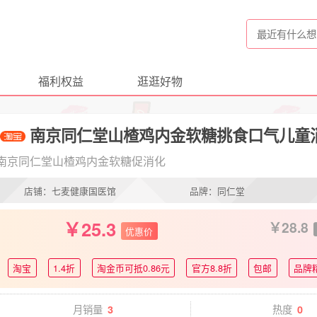
福利权益
逛逛好物
南京同仁堂山楂鸡内金软糖挑食口气儿童
南京同仁堂山楂鸡内金软糖促消化
店铺：七麦健康国医馆
品牌：同仁堂
25.3
28.8
优惠价
淘宝
1.4折
淘金币可抵0.86元
官方8.8折
包邮
品牌
月销量
热度
3
0