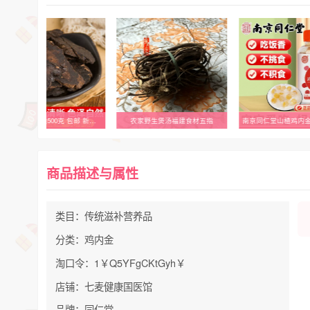
中药材正品 生地500克 包邮 新货特级 生地黄 生地 另有熟地黄
农家野生煲汤福建食材五指
南京同仁堂山楂鸡内
商品描述与属性
类目：传统滋补营养品
分类：鸡内金
淘口令：1￥Q5YFgCKtGyh￥
店铺：七麦健康国医馆
品牌：同仁堂