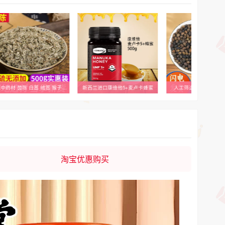
精选中药材 茵陈 白蒿 绒蒿 猴子毛 绵陈 绵茵陈茶正品500克包邮
新西兰进口康维他5+麦卢卡蜂蜜
人工筛选好品质低价格
淘宝优惠购买