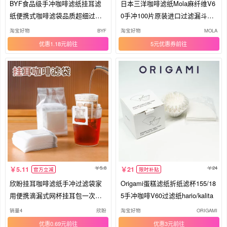
BYF食品级手冲咖啡滤纸挂耳滤
日本三洋咖啡滤纸Mola麻纤维V6
纸便携式咖啡滤袋品质超细过滤
0手冲100片原装进口过滤漏斗扇
袋
形纸
淘宝好物
BYF
淘宝好物
MOLA
优惠1.18元
5元优惠券
5.8
24
5.11
21
官方立减
限时补贴
欣盼挂耳咖啡滤纸手冲过滤袋家
Origami蛋糕滤纸折纸滤杯155/18
用便携滴漏式网杯挂耳包一次性
5手冲咖啡V60过滤纸hario/kalita
滤袋
销量4
欣盼
淘宝好物
ORIGAMI
优惠0.69元
优惠3元