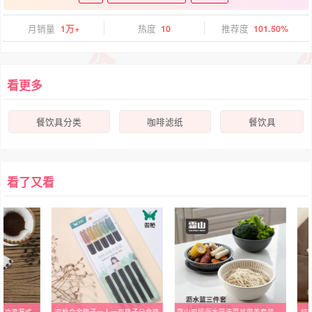
月销量
1万+
热度
10
推荐度
101.50%
看更多
餐饮具分类
咖啡滤纸
餐饮具
看了又看
0手冲滴漏式
双枪合金筷子一人一双筷子分食筷
霜山双层沥水篮洗菜盆带盖套装可微波家用水果盘滤水篮新款淘菜盆
纯