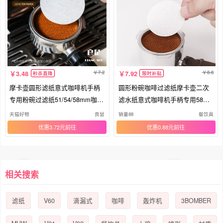
7.2
8.8
3.48
7.92
秒杀直降
限时补贴
摩卡壶圆形滤纸意式咖啡机手柄
圆形粉碗咖啡过滤纸摩卡壶二次
专用粉碗过滤纸51/54/58mm咖啡
滤水纸意式咖啡机手柄专用58m
滤纸
m通用
天猫好物
良鼠
销量88
餐饮具
优惠3.72元
优惠0.88元
相关搜索
V60
3BOMBER
滤纸
滴漏式
咖啡
轰炸机