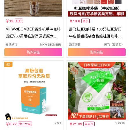
19
19.8
低价
低价
MHW-3BOMBER轰炸机手冲咖啡
展飞挂耳咖啡袋 100只挂耳彩印
滤纸V60通用锥形滴漏式原木浆
牛皮纸铝箔袋食品级挂耳咖啡包
滤纸
装袋
天猫好物
MHW-3BOMBER
淘宝好物
展飞（餐饮具）
购买
购买
9.9
29.99
8.72
21.39
官方立减
券后价