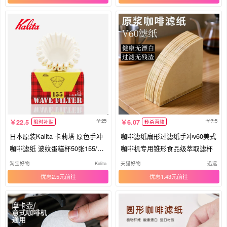
25
7.5
22.5
6.07
限时补贴
秒杀直降
日本原装Kalita 卡莉塔 原色手冲
咖啡滤纸扇形过滤纸手冲v60美式
咖啡滤纸 波纹蛋糕杯50张155/18
咖啡机专用锥形食品级萃取滤杯
5
淘宝好物
Kalita
天猫好物
迅远
优惠2.5元
优惠1.43元