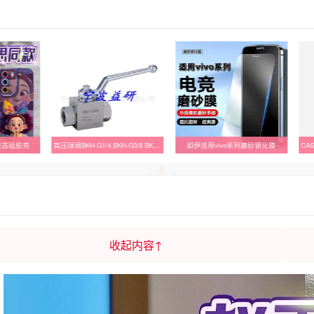
液态硅胶壳
高压球阀BKH-G1/4,BKH-G3/8 BK3-G1/2 三通高压球阀
如伊适用vivo系列磨砂钢化膜
收起内容↑