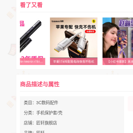
看了又看
VAIO索尼PCG-71911W61911T61712T61711T 71A11T SVE14AG19T笔记本AA12T适用A17ECH/ECW非原装A16ECP电池AG16T
苹果17-6专配充电线快充不伤机
【小红书爆款】真
商品描述与属性
类目：3C数码配件
分类：手机保护套/壳
店铺：匠轩旗舰店
品牌：匠轩