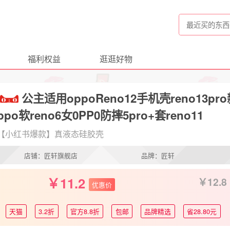
福利权益
逛逛好物
公主适用oppoReno12手机壳reno13pro
ppo软reno6女0PP0防摔5pro+套reno11
【小红书爆款】真液态硅胶壳
店铺：匠轩旗舰店
品牌：匠轩
11.2
12.8
优惠价
天猫
3.2折
官方8.8折
包邮
品牌精选
省28.80元