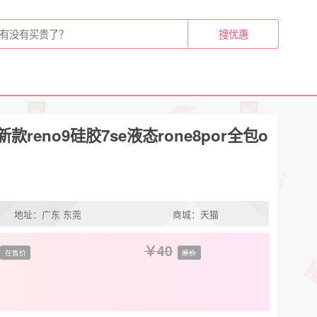
新款reno9硅胶7se液态rone8por全包o
地址：广东 东莞
商城：天猫
40
在售价
原价