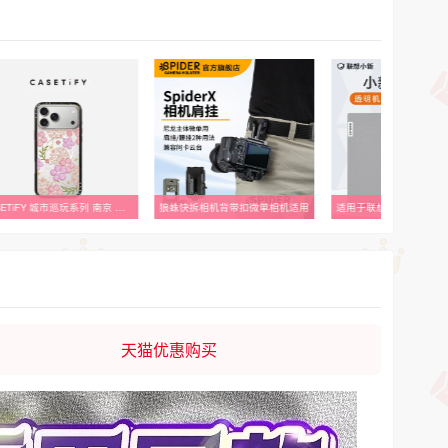
CASETiFY 城市巡玩系列 南京 花满金陵 适用于苹果iPhone17ProMax/17Pro/16ProMax/16Pro纤巧手机壳
狼蛛快拆相机背带扣微单相机适用
适用于联想小新14外壳
天猫优惠购买