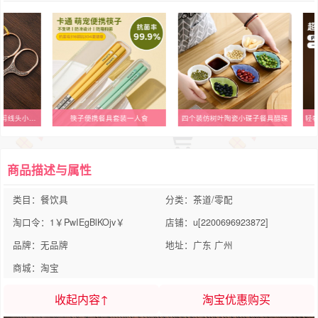
中式复古茶剪茶道配件剪线头小剪刀茶艺工具禅意国潮剪茶叶袋剪刀
筷子便携餐具套装一人食
四个装仿树叶陶瓷小碟子餐具醋碟
商品描述与属性
类目：餐饮具
分类：茶道/零配
淘口令：1￥PwIEgBlKOjv￥
店铺：u[2200696923872]
品牌：无品牌
地址：广东 广州
商城：淘宝
收起内容↑
淘宝优惠购买