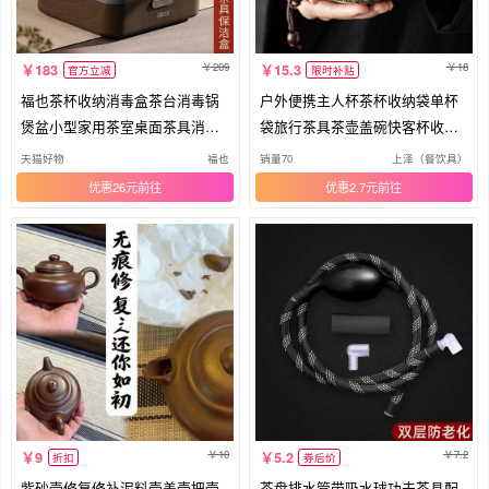
209
18
183
15.3
官方立减
限时补贴
福也茶杯收纳消毒盒茶台消毒锅
户外便携主人杯茶杯收纳袋单杯
煲盆小型家用茶室桌面茶具消毒
袋旅行茶具茶壶盖碗快客杯收纳
柜
包袋
天猫好物
福也
销量70
上泽（餐饮具）
优惠26元
优惠2.7元
10
7.2
9
5.2
折扣
券后价
紫砂壶修复修补泥料壶盖壶把壶
茶盘排水管带吸水球功夫茶具配