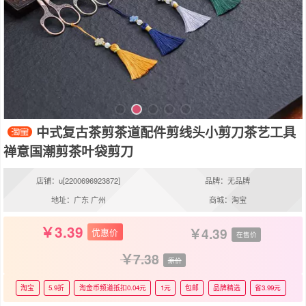
中式复古茶剪茶道配件剪线头小剪刀茶艺工具
禅意国潮剪茶叶袋剪刀
店铺：u[2200696923872]
品牌：无品牌
地址：广东 广州
商城：淘宝
3.39
4.39
优惠价
在售价
7.38
原价
淘宝
5.9折
淘金币频道抵扣0.04元
1元
包邮
品牌精选
省3.99元