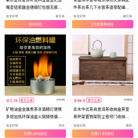
嘴壶钮瓷器金缮锔钉包银无痕修
件茶台茶几下水管茶道零配编织
复
软管
淘宝好物
餐饮具
淘宝好物
餐饮具
购买
2元优惠券
2.45
98.8
2.16
86.9
官方立减
官方立减
矿物油盒金属煮茶非酒精灯便携
实木中式茶具普洱茶收纳盒茶室
多用加热环保油盒火锅铸铁循环
茶杯架置物架防尘卷帘门收纳柜
防爆
茶盏
淘宝好物
佳热
淘宝好物
憨娃
优惠0.29元
优惠11.9元