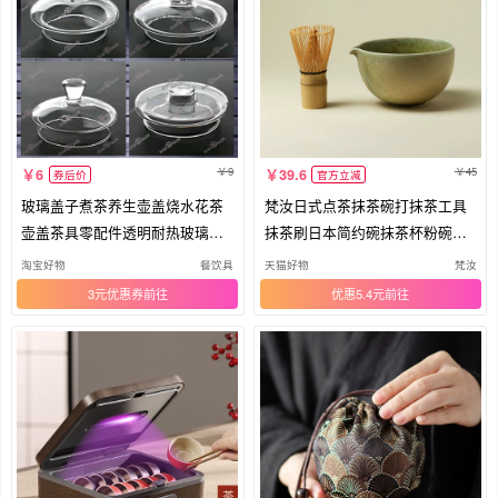
9
45
6
39.6
券后价
官方立减
玻璃盖子煮茶养生壶盖烧水花茶
梵汝日式点茶抹茶碗打抹茶工具
壶盖茶具零配件透明耐热玻璃杯
抹茶刷日本简约碗抹茶杯粉碗搅
盖子
拌器
淘宝好物
餐饮具
天猫好物
梵汝
3元优惠券
优惠5.4元