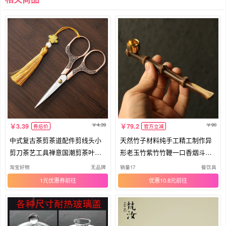
4.39
90
3.39
79.2
券后价
官方立减
中式复古茶剪茶道配件剪线头小
天然竹子材料纯手工精工制作异
剪刀茶艺工具禅意国潮剪茶叶袋
形老玉竹紫竹竹鞭一口香烟斗烟
剪刀
袋锅
淘宝好物
无品牌
销量17
餐饮具
1元优惠券
优惠10.8元