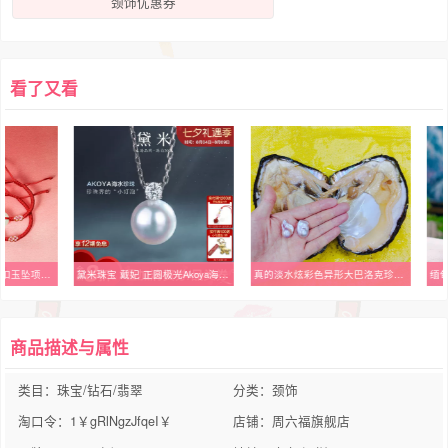
颈饰优惠券
看了又看
周六福和田玉吊坠平安扣玉坠项链玉石白玉挂坠男女款节日礼物
黛米珠宝 戴妃 正圆极光Akoya海水珍珠项链18K金白蓝宝石王妃吊坠
真的淡水炫彩色异形大巴洛克珍珠蚌活的蚌自己开活体蚌壳diy包邮
商品描述与属性
类目：珠宝/钻石/翡翠
分类：颈饰
淘口令：1￥gRlNgzJfqeI￥
店铺：周六福旗舰店