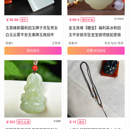
116.5
36.98
98.5
低价
限时补贴
玉翡缘新疆和田玉牌子吊坠男女
金玉良缘【糖宝】福利高冰和田
白玉云雾平安无事牌玉佩挂件
玉平安锁吊坠宝宝锁项链如意锁
销量6
玉翡缘
销量28
珠宝/钻石/翡翠
购买
优惠18元
288
253
15
官方立减
低价