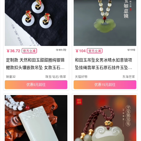
41.72
119
36.72
104
官方立减
官方立减
定制款 天然和田玉甜甜圈纯银锦
和田玉吊坠女男冰晴水如意锁项
鲤款扣头镶嵌款吊坠 女款玉石饰
坠挂绳翡翠玉石原石挂件玉坠玉
品
项链
销量32
珠宝/钻石/翡翠
天猫好物
东海世家
优惠5元
优惠15元