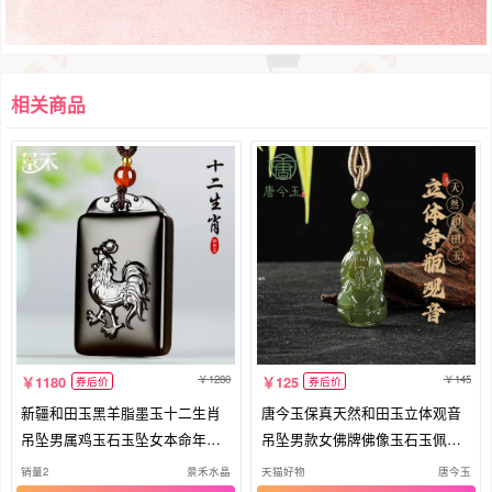
相关商品
1280
145
1180
125
券后价
券后价
新疆和田玉黑羊脂墨玉十二生肖
唐今玉保真天然和田玉立体观音
吊坠男属鸡玉石玉坠女本命年玉
吊坠男款女佛牌佛像玉石玉佩玉
佩
坠菩
销量2
景禾水晶
天猫好物
唐今玉