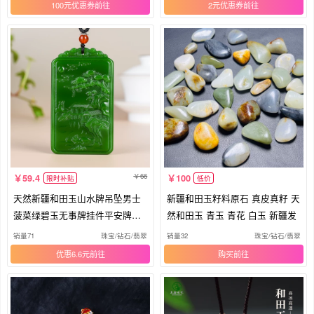
100元优惠券
2元优惠券
66
59.4
100
限时补贴
低价
天然新疆和田玉山水牌吊坠男士
新疆和田玉籽料原石 真皮真籽 天
菠菜绿碧玉无事牌挂件平安牌项
然和田玉 青玉 青花 白玉 新疆发
链坠
销量71
珠宝/钻石/翡翠
销量32
珠宝/钻石/翡翠
优惠6.6元
购买