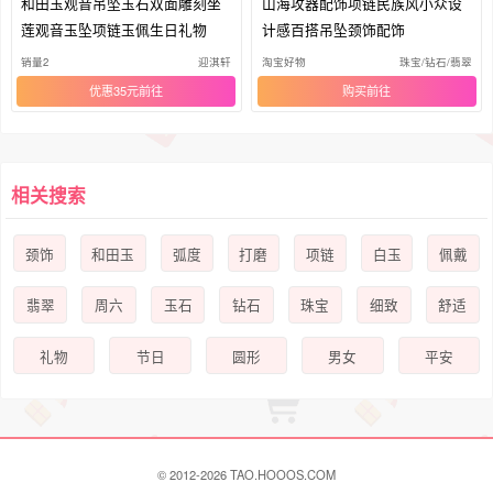
和田玉观音吊坠玉石双面雕刻坐
山海攻器配饰项链民族风小众设
莲观音玉坠项链玉佩生日礼物
计感百搭吊坠颈饰配饰
销量2
迎淇轩
淘宝好物
珠宝/钻石/翡翠
优惠35元
购买
相关搜索
颈饰
和田玉
弧度
打磨
项链
白玉
佩戴
翡翠
周六
玉石
钻石
珠宝
细致
舒适
礼物
节日
圆形
男女
平安
© 2012-2026 TAO.HOOOS.COM