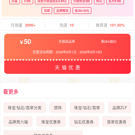
天猫
5.8折
淘金币频道抵扣2.84元
分期免息3期
50元
官方8.8折
包邮
品牌精选
省254.00元
月销量
2000+
热度
10
推荐度
101.50%
50
天猫商品券
满284减50
优惠活动周期：
2026年8月1日
-
2026年8月19日
天猫优惠
看更多
珠宝/钻石/翡翠分类
颈饰
珠宝/钻石/翡翠
品牌ZLF
品牌周六福
珠宝优惠券
钻石优惠券
翡翠优惠券