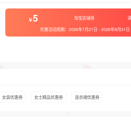
5
淘宝店铺券
满
优惠活动周期：
2026年7月21日
-
2026年8月31日
女装优惠券
女士精品优惠券
连衣裙优惠券