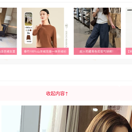
袖连衣裙女夏
春竹100%山羊绒无缝一体羊绒衫
超火的藏青色花苞气球裤！
收起内容↑