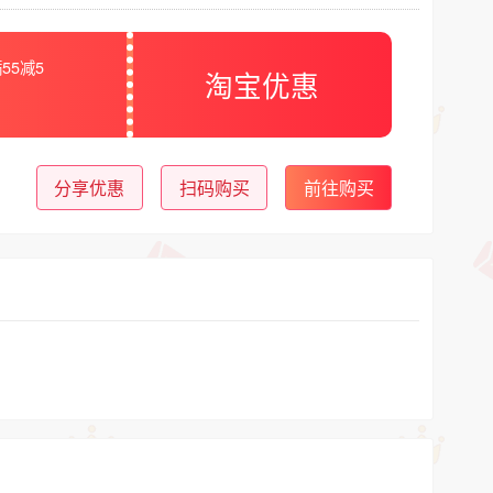
55减5
淘宝优惠
分享优惠
扫码购买
前往购买