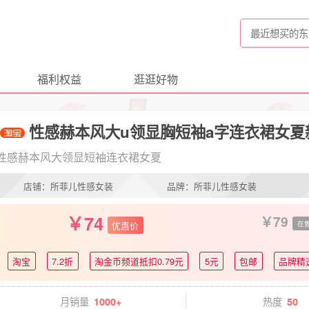
福利权益
逛逛好物
性感赫本风大u领显胸短袖a字连衣裙女
性感赫本风大领显短袖连衣裙女夏
店铺：所菲儿性感女装
品牌：所菲儿性感女装
74
79
优惠价
在
淘宝
7.2折
淘金币频道抵扣0.79元
5元
包邮
品牌精
月销量
热度
1000+
50