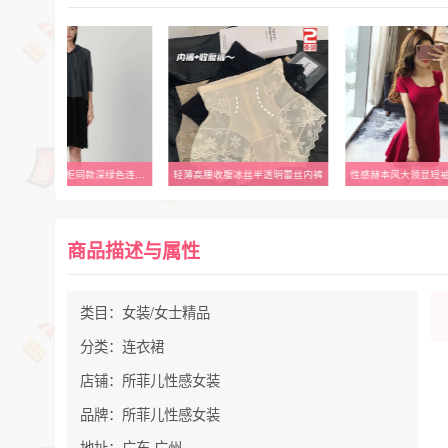
柯利亚诺春秋专柜同款深绿色连帽假两件连衣裙LW0178(9UN) ￥3680
轻薄高腰收腹冰丝半透明蕾丝内裤
性感赫本风大领显短
商品描述与属性
类目：女装/女士精品
分类：连衣裙
店铺：所菲儿性感女装
品牌：所菲儿性感女装
地址：广东 广州