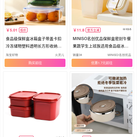
13.5
5.01
11.8
低价
官方立减
食品级保鲜盒冰箱盒子带盖卡扣
MINISO名创优品保鲜盒密封午餐
冷冻储物塑料透明长方形收纳密
果蔬学生上班族适用食品级冰箱
封盒
专用
淘宝好物
火灵儿
销量34
MINISO/名创优品
购买
优惠1.7元