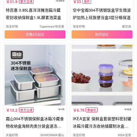
24.9
21.9
23
官方立减
低价
特百惠 0.85L喜洋洋腌泡箱冷藏
空中宝阁304不锈钢饭盒学生微波
密封收纳保鲜盒1.9L酵素泡菜盒
炉加热上班族便当盒3层分格保温
淘宝好物
Tupperware/特百惠
淘宝好物
餐饮具
优惠3元
购买
15
8.8
13.2
6.75
官方立减
券后价
霜山304不锈钢保鲜盒冰箱冷藏食
IKEA宜家 保鲜盒套装塑料密封罐
物收纳盒海鲜肉类分装盒速冻盒
冰箱冷藏冷冻收纳储藏制冰盒小
子
盒
天猫好物
SHIMOYAMA/霜山
淘宝好物
IKEA/宜家