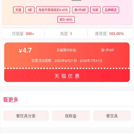
天猫
5折
淘金币频道抵扣0.47元
满1件9折
包邮
品牌精选
省51.60元
月销量
300+
热度
1
推荐度
103.00%
4.7
天猫限时补贴
满1件9折
优惠活动周期：
2025年6月21日
-
2028年7月31日
天猫优惠
看更多
餐饮具分类
保鲜盒
餐饮具