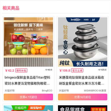
相关商品
46.9
125.8
42.2
109.8
限时补贴
官方立减
bringeco保鲜盒食品级Tritan塑料
米膳葆纯钛保鲜盒食品级冰箱收
密封水果便当宠物猫粮狗粮密封
纳饭盒餐盒密封水果冷冻冷藏分
罐
装盒
天猫好物
BringECO
天猫好物
MISANBROO/米膳葆
优惠4.7元
优惠16元