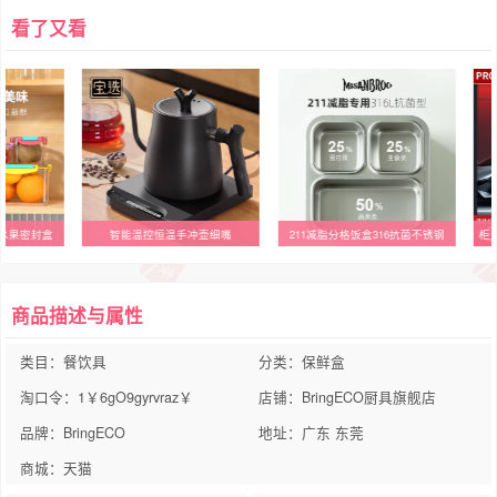
看了又看
食品水果密封盒
智能温控恒温手冲壶细嘴
211减脂分格饭盒316抗菌不锈钢
柜上
商品描述与属性
类目：餐饮具
分类：保鲜盒
淘口令：1￥6gO9gyrvraz￥
店铺：BringECO厨具旗舰店
品牌：BringECO
地址：广东 东莞
商城：天猫