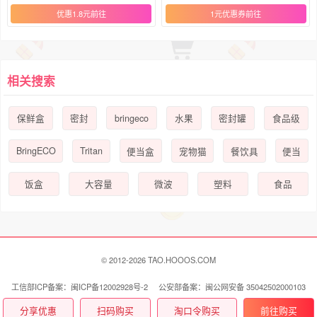
优惠1.8元
1元优惠券
相关搜索
bringeco
保鲜盒
密封
水果
密封罐
食品级
BringECO
Tritan
便当盒
宠物猫
餐饮具
便当
饭盒
大容量
微波
塑料
食品
© 2012-2026 TAO.HOOOS.COM
工信部ICP备案：闽ICP备12002928号-2 公安部备案：闽公网安备 35042502000103
号
联系我们 Contact Us
分享优惠
扫码购买
淘口令购买
前往购买