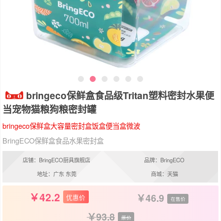
bringeco保鲜盒食品级Tritan塑料密封水果便
当宠物猫粮狗粮密封罐
bringeco保鲜盒大容量密封盒饭盒便当盒微波
BringECO保鲜盒食品水果密封盒
店铺：BringECO厨具旗舰店
品牌：BringECO
地址：广东 东莞
商城：天猫
42.2
46.9
优惠价
在售价
93.8
原价