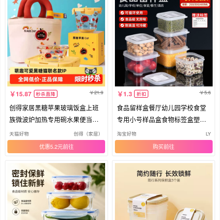
21.9
5.6
15.87
1.3
秒杀直降
折扣
创得家居黑糖苹果玻璃饭盒上班
食品留样盒餐厅幼儿园学校食堂
族微波炉加热专用碗水果便当保
专用小号样品盒食物标签盒塑料
鲜盒
餐盒
天猫好物
创得（家居）
淘宝好物
LY
优惠5.2元
购买