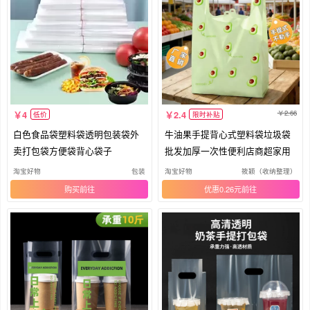
2.66
4
2.4
低价
限时补贴
白色食品袋塑料袋透明包装袋外
牛油果手提背心式塑料袋垃圾袋
卖打包袋方便袋背心袋子
批发加厚一次性便利店商超家用
淘宝好物
包装
淘宝好物
筱颖（收纳整理）
购买
优惠0.26元