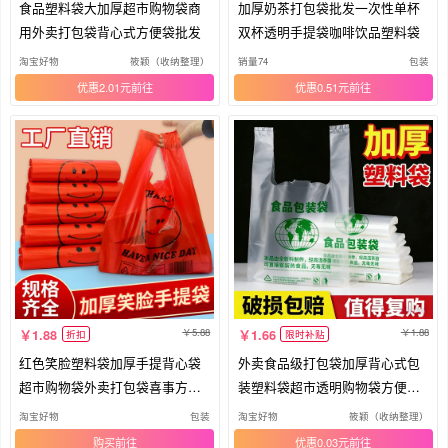
食品塑料袋大加厚超市购物袋商
加厚奶茶打包袋批发一次性单杯
用外卖打包袋背心式方便袋批发
双杯透明手提袋咖啡饮品塑料袋
淘宝好物
筱颖（收纳整理）
销量74
包装
优惠2.01元
优惠0.51元
5.88
1.88
1.88
1.66
折扣
限时补贴
红色笑脸塑料袋加厚手提背心袋
外卖食品级打包袋加厚背心式包
超市购物袋外卖打包袋喜事方便
装塑料袋超市透明购物袋方便手
袋
提袋
淘宝好物
包装
淘宝好物
筱颖（收纳整理）
购买
优惠0.03元