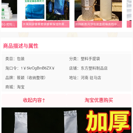
外卖食品级打包袋加厚背心式包装塑料袋超市透明购物袋方便手提袋
水果网袋香蕉套袋香蕉保温防寒袋防虫袋香蕉珍珠棉套袋胶袋网套
2026新款月饼包装盒圆桶高档中秋礼盒8粒蛋黄酥冰皮空盒子礼品盒
商品描述与属性
类目：包装
分类：塑料手提袋
淘口令：1￥5krOgBmB6ZX￥
店铺：东方塑料制品店
品牌：筱颖（收纳整理）
地址：河南 驻马店
商城：淘宝
收起内容↑
淘宝优惠购买