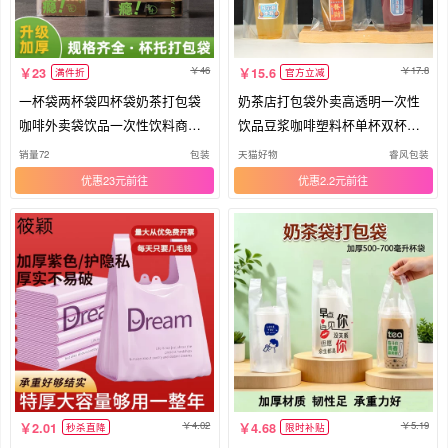
46
17.8
23
15.6
满件折
官方立减
一杯袋两杯袋四杯袋奶茶打包袋
奶茶店打包袋外卖高透明一次性
咖啡外卖袋饮品一次性饮料商用
饮品豆浆咖啡塑料杯单杯双杯手
袋子
提袋
销量72
包装
天猫好物
睿风包装
优惠23元
优惠2.2元
4.02
5.19
2.01
4.68
秒杀直降
限时补贴