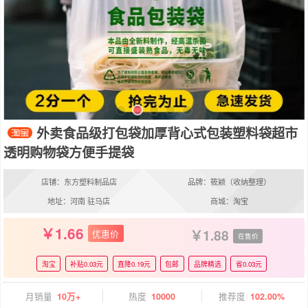
外卖食品级打包袋加厚背心式包装塑料袋超市
透明购物袋方便手提袋
店铺：东方塑料制品店
品牌：筱颖（收纳整理）
地址：河南 驻马店
商城：淘宝
1.66
1.88
优惠价
在售价
淘宝
补贴0.03元
直降0.19元
包邮
品牌精选
省0.03元
月销量
10万+
热度
10000
推荐度
102.00%