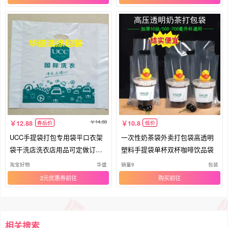
14.88
12.88
10.8
券后价
低价
UCC手提袋打包专用袋平口衣架
一次性奶茶袋外卖打包袋高透明
袋干洗店洗衣店用品可定做订制l
塑料手提袋单杯双杯咖啡饮品袋
ogo
淘宝好物
华盛
销量9
包装
2元优惠券
购买
相关搜索