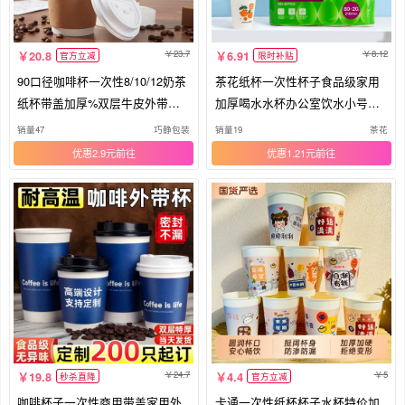
23.7
8.12
20.8
6.91
官方立减
限时补贴
90口径咖啡杯一次性8/10/12奶茶
茶花纸杯一次性杯子食品级家用
纸杯带盖加厚%双层牛皮外带热
加厚喝水水杯办公室饮水小号商
饮杯
用
销量47
巧静包装
销量19
茶花
优惠2.9元
优惠1.21元
24.7
5
19.8
4.4
秒杀直降
官方立减
咖啡杯子一次性商用带盖家用外
卡通一次性纸杯杯子水杯特价加