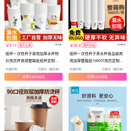
5.8
44.7
5.11
29.2
官方立减
限时补贴
纸杯一次性杯子家用加厚水杯特
纸杯一次性杯子茶水杯食品级商
价热饮杯商用整箱批纸杯定制印l
用加厚整箱批1000只热饮定制印l
ogo
ogo
天猫好物
巧厨乐（餐饮具）
天猫好物
巧厨乐（餐饮具）
优惠0.69元
优惠3.6元