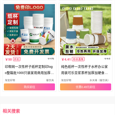
176
4.9
50
4.41
折扣
秒杀直降
印帮网一次性杯子纸杯定制印log
纯色纸杯一次性杯子水杯办公家
o整箱批1000只装家用商用加厚定
用装可乐豆浆茶杯加厚加硬食品
做
级
淘宝好物
餐饮具
淘宝好物
水天缘（餐饮具）
购买
优惠0.49元
相关搜索