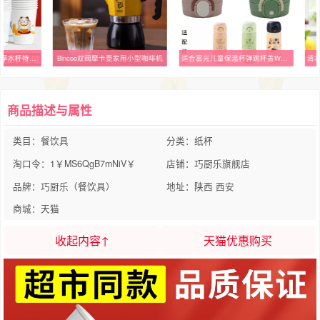
纸杯一次性杯子家用加厚水杯特价热饮杯商用整箱批纸杯定制印logo
Bincoo双阀摩卡壶家用小型咖啡机
适合富光儿童保温杯弹跳杯盖WFZ1196/WFZ1197食品级配件
商品描述与属性
类目：餐饮具
分类：纸杯
淘口令：1￥MS6QgB7mNiV￥
店铺：巧厨乐旗舰店
品牌：巧厨乐（餐饮具）
地址：陕西 西安
商城：天猫
收起内容↑
天猫优惠购买