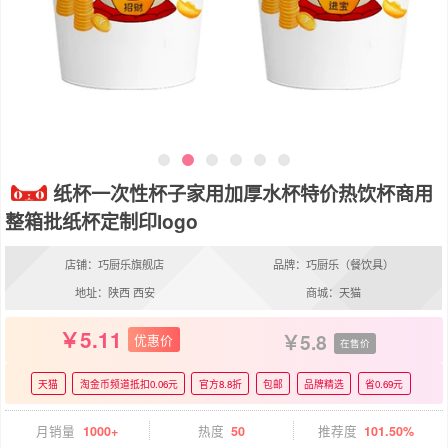
纸杯一次性杯子家用加厚水杯特价热饮杯商用
整箱批纸杯定制印logo
店铺：巧厨乐旗舰店
品牌：巧厨乐（餐饮具）
地址：陕西 西安
商城：天猫
5.11
5.8
优惠价
在售价
天猫
淘金币频道抵扣0.06元
官方8.8折
包邮
品牌精选
省0.69元
月销量
1000+
热度
50
推荐度
101.50%