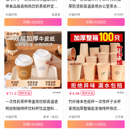
带食品级高档热饮奶茶纸杯定制l
厚防烫耐高温家用办公室茶水杯
ogo
精致
天猫好物
盈喜客
天猫好物
NYDER
优惠4.9元
优惠0.6元
14.8
5.5
11.2
4.46
限时补贴
限时补贴
一次性奶茶杯带盖热饮耐高温透
竹纤维本色纸杯一次性杯子水杯
明自制咖啡杯饮料杯饮品塑料杯
家用加厚整箱批发咖啡杯热饮杯
打包
茶杯
天猫好物
美涤（食品）
天猫好物
兰月星
优惠3.6元
优惠0.1元