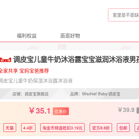
福利权益
逛逛好物
调皮宝儿童牛奶沐浴露宝宝滋润沐浴液男
全家共享 宝妈宝爸推荐
调皮宝儿童牛奶保湿沐浴露沐浴液
店铺：调皮宝旗舰店
品牌：Mischief Baby/调皮宝
35.1
39.9
优惠价
天猫
4.4折
淘金币频道抵扣3.19元
官方8.8折
包邮