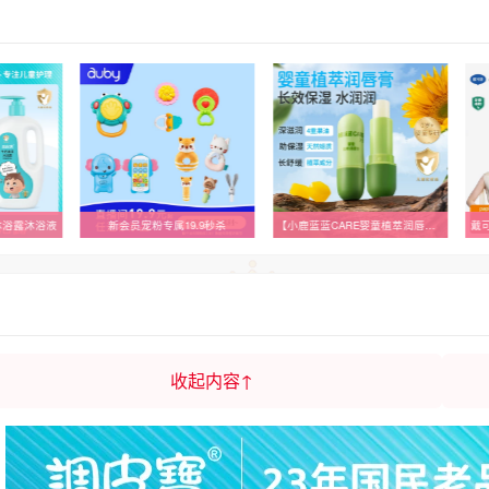
沐浴露沐浴液
新会员宠粉专属19.9秒杀
【小鹿蓝蓝CARE婴童植萃润唇膏】保湿滋润宝宝婴儿护唇膏儿童
戴
收起内容↑