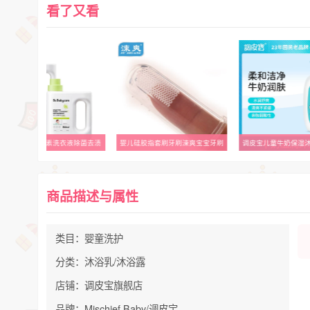
看了又看
babycare婴儿酵素洗衣液除菌去渍
婴儿硅胶指套刷牙刷涑爽宝宝牙刷
调皮宝儿童牛奶保湿
商品描述与属性
类目：婴童洗护
分类：沐浴乳/沐浴露
店铺：调皮宝旗舰店
品牌：Mischief Baby/调皮宝