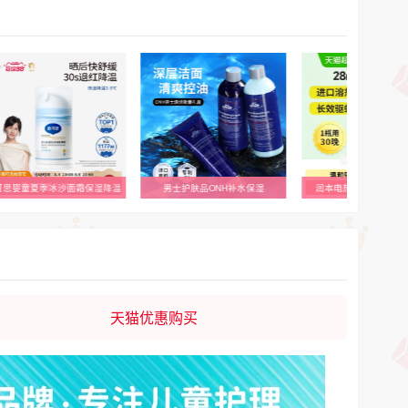
可思婴童夏季冰沙面霜保湿降温
男士护肤品ONH补水保湿
润本电热蚊香液恒温稳
天猫优惠购买