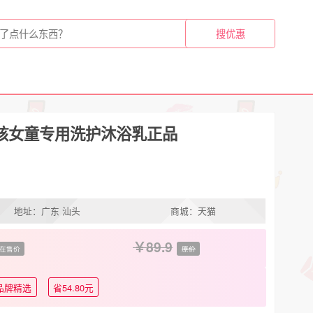
孩女童专用洗护沐浴乳正品
地址：广东 汕头
商城：天猫
89.9
在售价
原价
品牌精选
省54.80元