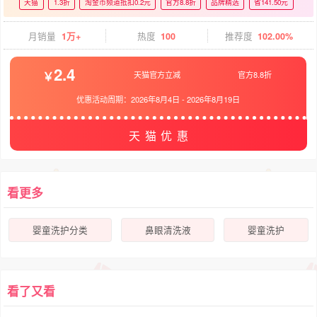
天猫
1.3折
淘金币频道抵扣0.2元
官方8.8折
品牌精选
省141.50元
月销量
1万+
热度
100
推荐度
102.00%
2.4
天猫官方立减
官方8.8折
优惠活动周期：
2026年8月4日
-
2026年8月19日
天猫优惠
看更多
婴童洗护分类
鼻眼清洗液
婴童洗护
看了又看