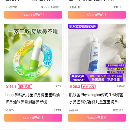
儿
天猫好物
BEGGI（母婴）
天猫好物
GIFRER
优惠11.5元
优惠29元
49
29.9
44.1
26.3
限时优惠
官方立减
beggi鼻精灵儿童护鼻膏宝宝精油
肌肤蕾Physiologica深海生理海盐
护鼻通气鼻膏润塞鼻舒缓
水鼻腔喷雾器婴儿童宝宝洗鼻子
水
销量29
BEGGI
销量26
婴童洗护
优惠4.9元
优惠3.6元