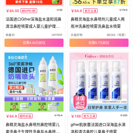
89
74.6
84.55
64.9
88VIP9.5折
官方立减
法国进口Gifrer深海盐水温和润鼻
鼻精灵海盐水鼻喷剂儿童成人两
清洁鼻腔喷雾成人婴儿童护理滴
用冲洗鼻腔喷雾洗鼻盐水喷雾
鼻
销量35
GIFRER
天猫好物
BEGGI（母婴）
优惠4.45元
优惠9.7元
76.4
235
64.9
159
限时补贴
官方立减
鼻精灵海盐水鼻喷剂鼻腔喷雾儿
gifrer肌肤蕾法国进口深海盐水滴
童洗鼻子生理性洗鼻盐水鼻喷婴
温和清洁鼻腔儿童鼻子喷雾