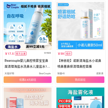
19.9
17.5
59
官方立减
低价
Bearcouple婴儿鼻腔喷雾宝宝鼻
【林依轮】诺斯清海盐水小诺鼻
屎清理海盐水洗鼻水儿童盐水120
喷鼻塞鼻痒清理鼻腔直播
ml
天猫好物
BearCouple
销量45
诺斯清
优惠2.4元
购买