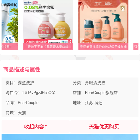
儿鼻腔喷雾
青蛙王子奥拉氟牙膏水果口味
贝德美婴儿润护套装舒缓干燥红痒
商品描述与属性
类目：婴童洗护
分类：鼻眼清洗液
淘口令：1￥f6vPgzJHcsO￥
店铺：BearCouple旗舰店
品牌：BearCouple
地址：江苏 宿迁
商城：天猫
收起内容↑
天猫优惠购买