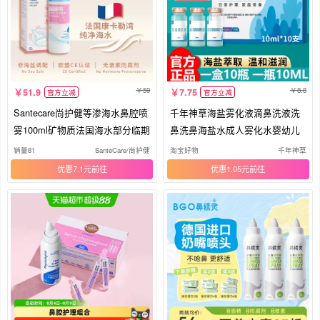
59
8.8
51.9
7.75
官方立减
官方立减
Santecare尚护健等渗海水鼻腔喷
千年神草海盐雾化液滴鼻洗液洗
雾100ml矿物质法国海水部分临期
鼻洗鼻海盐水成人雾化水婴幼儿
销量81
SanteCare/尚护健
淘宝好物
千年神草
优惠7.1元
优惠1.05元