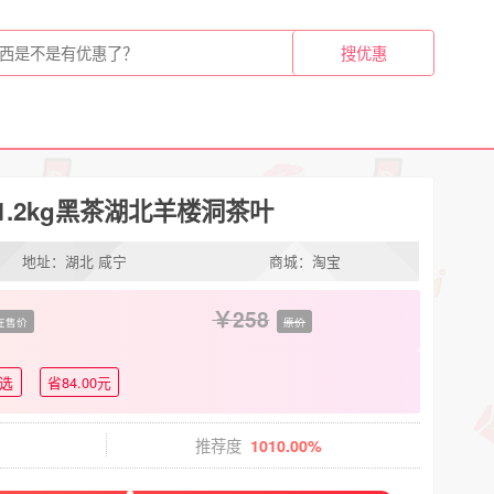
.2kg黑茶湖北羊楼洞茶叶
地址：湖北 咸宁
商城：淘宝
258
在售价
原价
选
省84.00元
推荐度
1010.00%