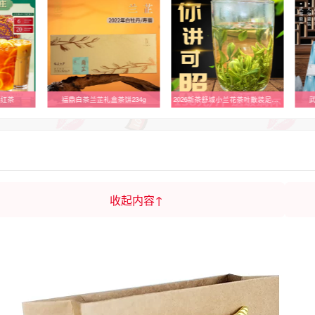
兰红茶
福鼎白茶兰芷礼盒茶饼234g
2026新茶舒城小兰花茶叶散装足称装高山茶嫩芽春茶罐装浓香型500g
收起内容↑