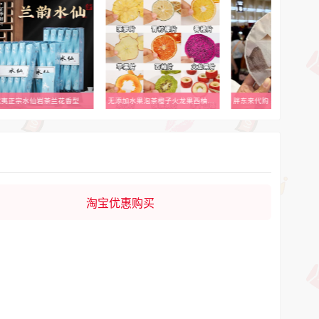
武夷正宗水仙岩茶兰花香型
无添加水果泡茶橙子火龙果西柚柠檬水蜜桃干片组合菠萝奶茶店烘焙
淘宝优惠购买