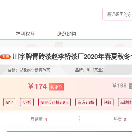
福利权益
逛逛好物
川字牌青砖茶赵李桥茶厂2020年春夏秋冬1
店铺：湖北赵李桥青砖茶
品牌：川（茶业）
174
198
优惠价
淘宝
7.7折
淘金币可抵9.9元
官方8.8折
包邮
品牌精
月销量
热度
4
0