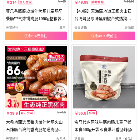
455
99.98
214
49.99
官方立减
限时补贴
尊乐香肠脆皮爆汁烤肠儿童肠早
【40根】天海藏地道王肠火山石
餐肠空气炸锅肉肠1950g整箱装礼
台湾烤肠原味黑胡椒台式热狗小
盒
香肠
天猫好物
尊乐
天猫好物
天海藏
优惠216元
优惠49.99元
47.9
39.9
36.8
官方立减
低价
大希地甄选黑猪肉爆汁烤肠火山
盒马代购原味牛筋肉肠儿童早餐
石烤肠台湾纯香肉肠地道肉肠无
零食560g开袋即食爆汁香肠烤肠
添加
天猫好物
大希地
销量58
盒马（食品）