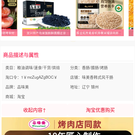
肠烧烤食材
宜兴特产乌米饭新鲜黑糯正宗
辉业拓荒者有机青粿米罐装纯新米正宗豆粒白粗粮麦仁青海一级杂粮
商品描述与属性
类目：粮油调味/速食/干货/烘焙
分类：香肠/腊肠/烤肠
淘口令：1￥mcZugAZgBOC￥
店铺：味美香韩式风干肠
品牌：品味美
地址：辽宁 锦州
商城：淘宝
收起内容↑
淘宝优惠购买