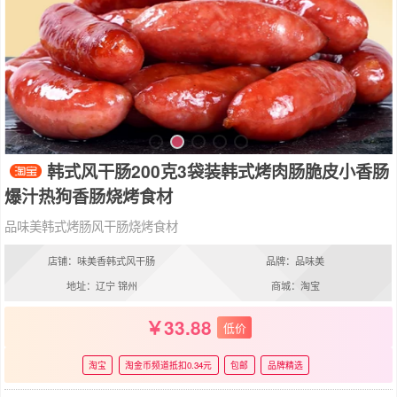
韩式风干肠200克3袋装韩式烤肉肠脆皮小香肠
爆汁热狗香肠烧烤食材
品味美韩式烤肠风干肠烧烤食材
店铺：味美香韩式风干肠
品牌：品味美
地址：辽宁 锦州
商城：淘宝
33.88
低价
淘宝
淘金币频道抵扣0.34元
包邮
品牌精选