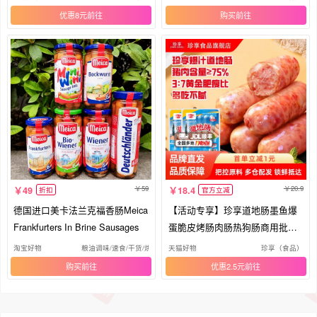
优惠8元
购买
59
20.9
49
18.4
折扣
官方立减
德国进口美卡法兰克福香肠Meica
【活动专享】珍享道地肠墨鱼爆
Frankfurters In Brine Sausages
蛋脆皮烤肠肉肠热狗肠商用批发
速食
淘宝好物
粮油调味/速食/干货/烘焙
天猫好物
珍享（食品）
购买
优惠2.5元