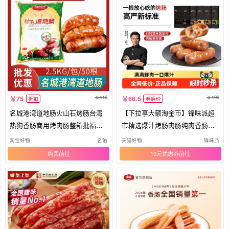
110
199
75
66.5
折扣
券后价
名城港湾道地肠火山石烤肠台湾
【下拉享大额淘金币】锋味派超
热狗香肠商用烤肉肠整箱批福建
市精选爆汁烤肠肉肠纯肉香肠地
御冠
道台
淘宝好物
名佑
天猫好物
锋味派
购买
10元优惠券