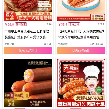
58
45.8
26.8
35.9
限时优惠
官方立减
广州皇上皇金风腊肠三七肥瘦散
【经典原版口味】大成德式香肠3
装腊肠广式腊肠广味煲仔饭腊肠
0g烘焙专用烤肠烟熏商用面包热
甜肠
狗
天猫好物
皇上皇
天猫好物
大成（食品）
优惠31.2元
优惠6.9元