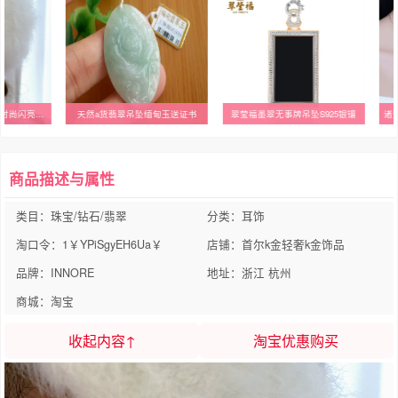
韩国正品纯10K金耳环 时尚闪亮镶钻小珍珠彩金耳扣潮女友礼物
天然a货翡翠吊坠缅甸玉送证书
翠莹福墨翠无事牌吊坠S925银镶
诸
商品描述与属性
类目：珠宝/钻石/翡翠
分类：耳饰
淘口令：1￥YPiSgyEH6Ua￥
店铺：首尔k金轻奢k金饰品
品牌：INNORE
地址：浙江 杭州
商城：淘宝
收起内容↑
淘宝优惠购买