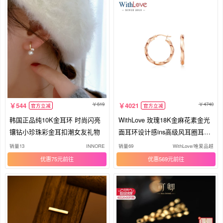
619
4740
544
4021
官方立减
官方立减
韩国正品纯10K金耳环 时尚闪亮
WithLove 玫瑰18K金麻花素金光
镶钻小珍珠彩金耳扣潮女友礼物
面耳环设计感ins高级风耳圈耳饰
女
销量13
INNORE
销量69
WithLove/唯爱品越
优惠75元
优惠569元