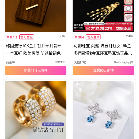
99
499
87.1
384
官方立减
官方立减
韩国流行10K金耳钉耳环耳骨环
可卿珠宝 闪耀 流苏耳线女18k金
一字耳钉 欧美极简 防过敏褪色
多用款黄k金耳环耳坠耳饰正品礼
物
销量87
INNORE
天猫好物
Ka-Ching/可卿
优惠11.9元
优惠90元