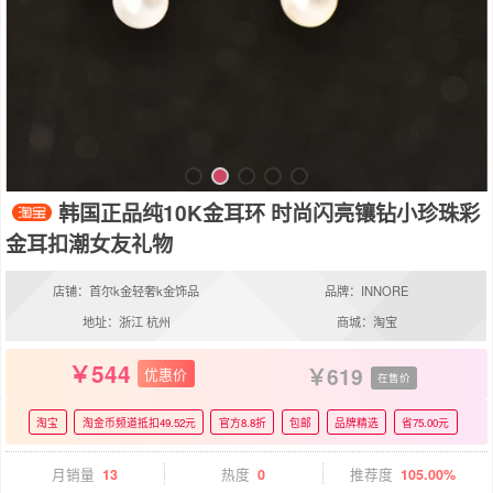
韩国正品纯10K金耳环 时尚闪亮镶钻小珍珠彩
金耳扣潮女友礼物
店铺：首尔k金轻奢k金饰品
品牌：INNORE
地址：浙江 杭州
商城：淘宝
544
619
优惠价
在售价
淘宝
淘金币频道抵扣49.52元
官方8.8折
包邮
品牌精选
省75.00元
月销量
13
热度
0
推荐度
105.00%