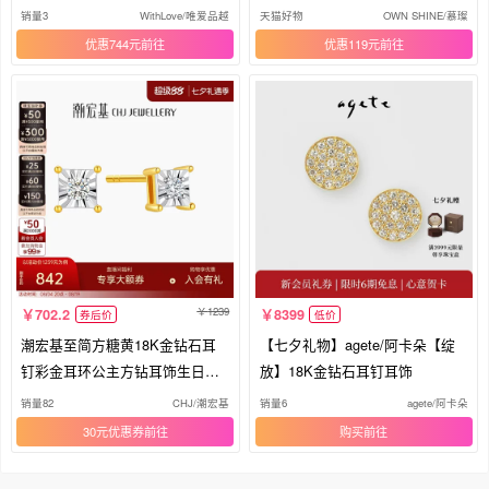
女
约
销量3
WithLove/唯爱品越
天猫好物
OWN SHINE/慕璨
优惠744元
优惠119元
1239
702.2
8399
券后价
低价
潮宏基至简方糖黄18K金钻石耳
【七夕礼物】agete/阿卡朵【绽
钉彩金耳环公主方钻耳饰生日单
放】18K金钻石耳钉耳饰
只
销量82
CHJ/潮宏基
销量6
agete/阿卡朵
30元优惠券
购买