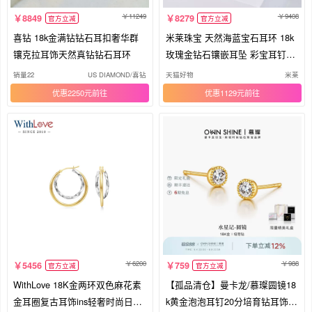
11249
9408
8849
8279
官方立减
官方立减
喜钻 18k金满钻钻石耳扣奢华群
米莱珠宝 天然海蓝宝石耳环 18k
镶克拉耳饰天然真钻钻石耳环
玫瑰金钻石镶嵌耳坠 彩宝耳钉定
制
销量22
US DIAMOND/喜钻
天猫好物
米莱
优惠2250元
优惠1129元
6200
988
5456
759
官方立减
官方立减
WithLove 18K金两环双色麻花素
【孤品清仓】曼卡龙/慕璨圆镜18
金耳圈复古耳饰ins轻奢时尚日常
k黄金泡泡耳钉20分培育钻耳饰简