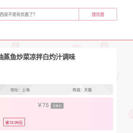
生抽蒸鱼炒菜凉拌白灼汁调味
地址：上海
商城：天猫
75
在售价
省12.00元