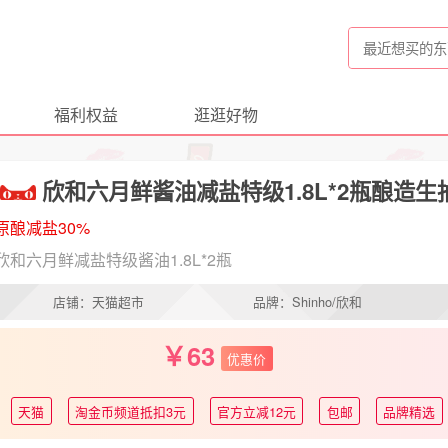
福利权益
逛逛好物
欣和六月鲜酱油减盐特级1.8L*2瓶酿造
原酿减盐30%
欣和六月鲜减盐特级酱油1.8L*2瓶
店铺：天猫超市
品牌：Shinho/欣和
63
优惠价
天猫
淘金币频道抵扣3元
官方立减12元
包邮
品牌精选