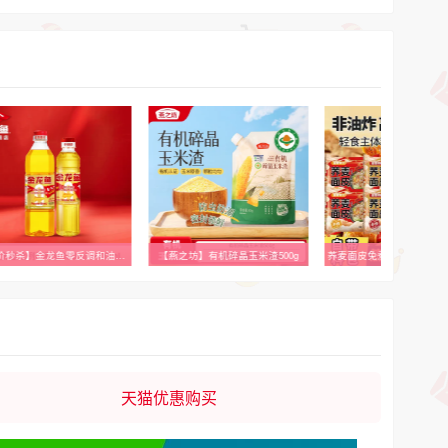
【特价秒杀】金龙鱼零反调和油900ml＋零反调和油400ml组合装
【燕之坊】有机碎晶玉米渣500g
天猫优惠购买