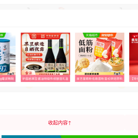
6g罐装精制
护国岩黑豆酱油特级传统酿造礼盒
展艺蛋糕粉低筋面粉蓬松烘焙原料
收起内容↑