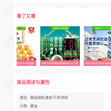
看了又看
安井港式干蒸1kg家庭装早餐烧麦
欣和六月鲜减盐特级酱油1.8L*2瓶
雪天无碘生态井矿盐66
商品描述与属性
类目：粮油调味/速食/干货/烘焙
分类：酱油