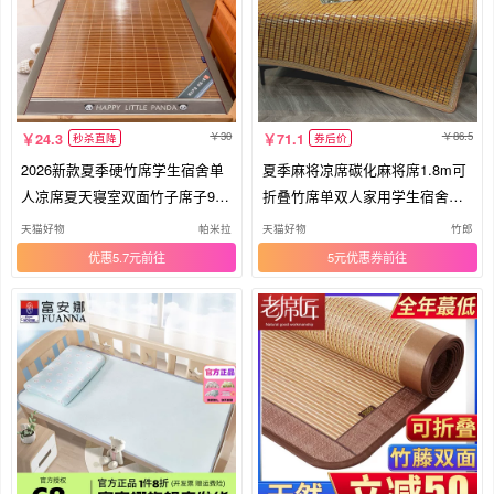
30
86.5
24.3
71.1
秒杀直降
券后价
2026新款夏季硬竹席学生宿舍单
夏季麻将凉席碳化麻将席1.8m可
人凉席夏天寝室双面竹子席子90x
折叠竹席单双人家用学生宿舍竹
190
席子
天猫好物
帕米拉
天猫好物
竹郎
优惠5.7元
5元优惠券