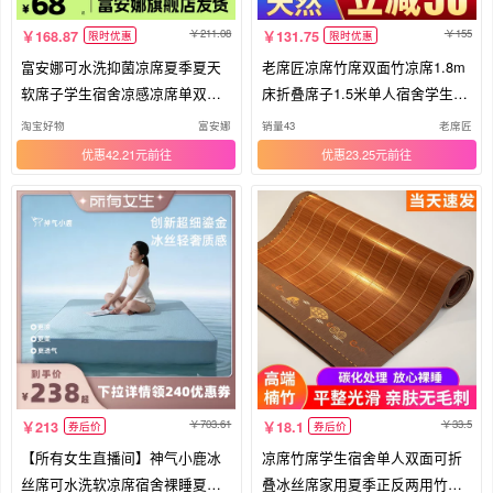
211.08
155
168.87
131.75
限时优惠
限时优惠
富安娜可水洗抑菌凉席夏季夏天
老席匠凉席竹席双面竹凉席1.8m
软席子学生宿舍凉感凉席单双人
床折叠席子1.5米单人宿舍学生席
床席
1.2
淘宝好物
富安娜
销量43
老席匠
优惠42.21元
优惠23.25元
703.61
33.5
213
18.1
券后价
券后价
【所有女生直播间】神气小鹿冰
凉席竹席学生宿舍单人双面可折
丝席可水洗软凉席宿舍裸睡夏季
叠冰丝席家用夏季正反两用竹凉