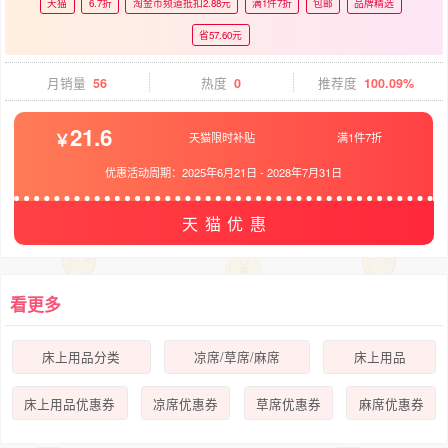
天猫
6.7折
淘金币频道抵扣2.88元
满1件7折
包邮
品牌精选
省57.60元
月销量
56
热度
0
推荐度
100.09%
21.6
天猫限时补贴
满1件7折
优惠活动周期：
2025年6月21日
-
2028年7月31日
天猫优惠
看更多
床上用品分类
凉席/草席/麻席
床上用品
床上用品优惠券
凉席优惠券
草席优惠券
麻席优惠券