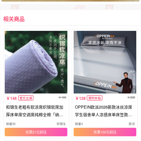
相关商品
169
228
148
128
官方立减
限时补贴
和锦生老粗布软凉席织锦软席加
OPPEIN欧派2026新款冰丝凉席
厚床单席空调席纯棉全棉「纳
学生宿舍单人凉感床单床笠款夏
凉」
天席子
销量50
和锦生
销量4
欧派
优惠21元
优惠100元