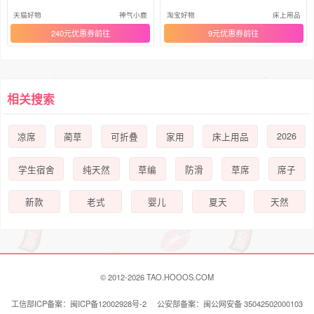
床笠
席子
天猫好物
神气小鹿
淘宝好物
床上用品
240元优惠券
9元优惠券
相关搜索
2026
凉席
蔺草
可折叠
家用
床上用品
学生宿舍
纯天然
草编
防滑
草席
席子
新款
老式
婴儿
夏天
天然
© 2012-2026 TAO.HOOOS.COM
工信部ICP备案：闽ICP备12002928号-2 公安部备案：闽公网安备 35042502000103