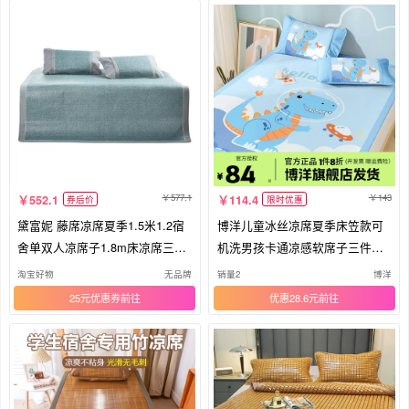
577.1
143
552.1
114.4
券后价
限时优惠
黛富妮 藤席凉席夏季1.5米1.2宿
博洋儿童冰丝凉席夏季床笠款可
舍单双人凉席子1.8m床凉席三件
机洗男孩卡通凉感软席子三件套1
套
米5
淘宝好物
无品牌
销量2
博洋
25元优惠券
优惠28.6元