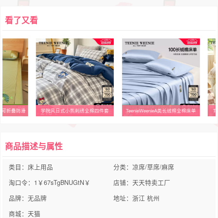
看了又看
绣全棉四件套
TeenieWeenieA类长绒棉全棉床单
TeenieWeenie全棉四件套田园风
商品描述与属性
类目：床上用品
分类：凉席/草席/麻席
淘口令：1￥67sTgBNUGtN￥
店铺：天天特卖工厂
品牌：无品牌
地址：浙江 杭州
商城：天猫