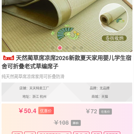
天然蔺草席凉席2026新款夏天家用婴儿学生宿
舍可折叠老式草编席子
纯天然蔺草席凉席家用可折叠防滑
店铺：天天特卖工厂
品牌：无品牌
地址：浙江 杭州
商城：天猫
50.4
72
优惠价
在售价
108
原价