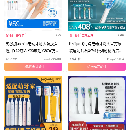
79
269
49
184
券后价
官方立减
笑容加usmile电动牙刷头替换头
Philips飞利浦电动牙刷头官方原
通用Y30成人P20软毛Y20官方P1
装适配钻石3/7/9系列刷柄清洁护
0适配
龈
淘宝好物
usmile/笑容加
天猫好物
Philips/飞利浦
10元优惠券
优惠60元