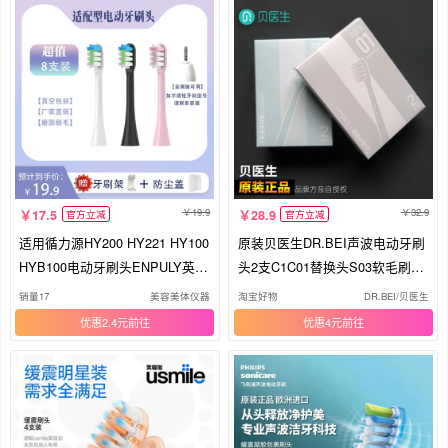
19.9
32.9
17.5
28.9
官方立减
官方立减
适用循力源HY200 HY221 HY100
原装贝医生DR.BEI声波电动牙刷
HYB100电动牙刷头ENPULY英普
头2支C1C01替换头S03软毛刷头
利B100
S7
销量17
美容美体仪器
淘宝好物
DR.BEI/贝医生
优惠2.4元
优惠4元