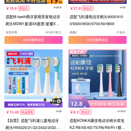
23.8
35
19.8
27.8
券后价
券后价
适配M-teeth萌牙家萌芽家电动牙
适配飞利浦电动牙刷头9000/910
刷头MDW1星语X6星愿/星耀X2/
0/9300/9500/9700/50/9900
星辰
淘宝好物
HOVEY/皓卫
销量2
吖齿乐
4元优惠券
3元优惠券
38
12.8
13.49
8.2
单品直降
券后价
【自营】适配飞利浦儿童电动牙
适配KONKA康佳电动牙刷头软毛
刷头HX6320/21/22/2432/2032替
KZ-R8/5S/6S/7S/R6/R9/R11替换