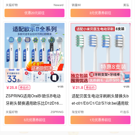
换头
通用
天猫好物
Neward
销量60
美弘
优惠20元
3元优惠券
35
26
25.8
21.8
券后价
券后价
ZSPRING适用OralB/欧乐B电动
适配贝医生电动牙刷刷头替换头b
牙刷头替换通用欧乐比D12D1637
et-c01/E0/C1/C2/S7/dr.bei通用软
573709
天猫好物
ZSPRING
淘宝好物
吖齿乐
5元优惠券
1元优惠券