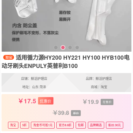
适用循力源HY200 HY221 HY100 HYB100电
动牙刷头ENPULY英普利B100
店铺：鲸滔护理店
品牌：鲸滔护理店
地址：山东 菏泽
商城：淘宝
17.5
19.9
优惠价
在售价
39.8
原价
淘宝
5折
淘金币可抵1元
官方8.8折
包邮
品牌精选
省22.30元