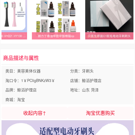
适用循力源HY200 HY221 HY100 HYB100电动牙刷头ENPULY英普利B100
朗力丁香油甲醛甲酚樟脑cp
贝医生原装C1软毛电动牙刷刷头
商品描述与属性
类目：美容美体仪器
分类：牙刷头
淘口令：1￥PCligBNKzW3￥
店铺：鲸滔护理店
品牌：鲸滔护理店
地址：山东 菏泽
商城：淘宝
收起内容↑
淘宝优惠购买