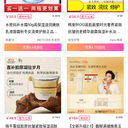
33.9
39
30.5
34.3
限时补贴
官方立减
水密码补水霜50g高保湿滋润嫩肤
韩束BIOG高肌能聚时光奢养紧致
乳液面霜秋冬女清爽护肤正品学
抗皱抗老精华面霜保湿补水淡化
生
细纹
销量19
WETCODE/水密码
淘宝好物
Kans/韩束
优惠3.4元
优惠4.7元
74.9
258
49.9
184
官方立减
券后价
晓平重组胶原抗皱紧致保湿润肤
【全新升级2.0】馥郁满铺晚香玉