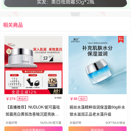
相关商品
400
274
46
券后价
低价
【直播推荐】NUDLOK/妮可露祛
婉丝水藻精粹倍润保湿霜50g补水
斑霜亮白黄斑改善暗沉提亮肤色
锁水滋润正品老水藻升级
正品
天猫好物
NUDLOK/妮可露
天猫好物
SOFTSILK/婉丝
53元优惠券
购买