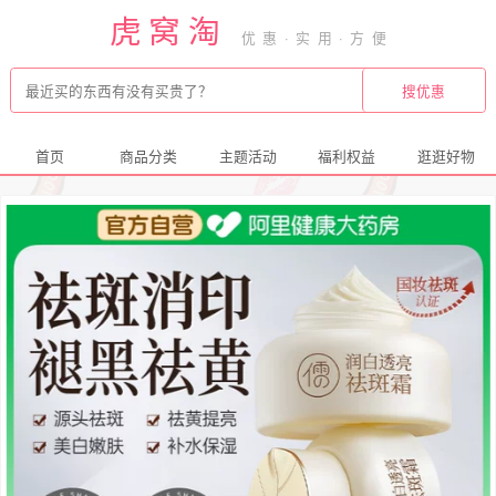
虎窝淘
首页
商品分类
主题活动
福利权益
逛逛好物