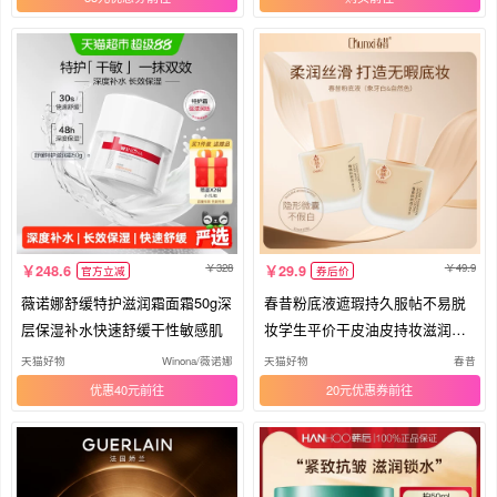
328
49.9
248.6
29.9
官方立减
券后价
薇诺娜舒缓特护滋润霜面霜50g深
春昔粉底液遮瑕持久服帖不易脱
层保湿补水快速舒缓干性敏感肌
妆学生平价干皮油皮持妆滋润底
妆
天猫好物
Winona/薇诺娜
天猫好物
春昔
优惠40元
20元优惠券