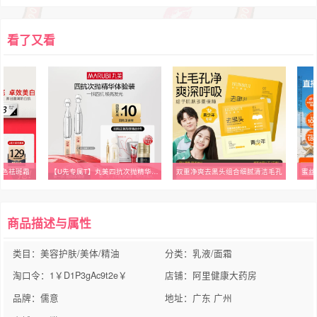
看了又看
亮肤色祛斑霜
【U先专属T】丸美四抗次抛精华液抗氧保湿补水抗皱紧致淡化细纹
双重净爽去黑头组合细腻清洁毛孔
蜜丝
商品描述与属性
类目：美容护肤/美体/精油
分类：乳液/面霜
淘口令：1￥D1P3gAc9t2e￥
店铺：阿里健康大药房
品牌：儒意
地址：广东 广州