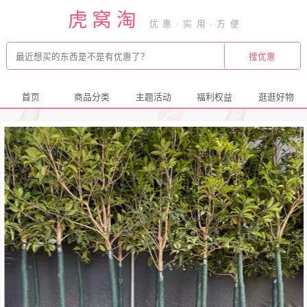
虎窝淘
首页
商品分类
主题活动
福利权益
逛逛好物