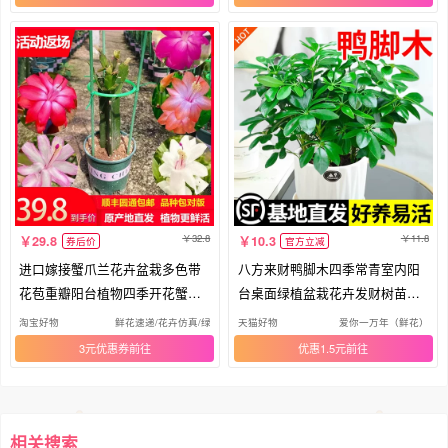
32.8
11.8
29.8
10.3
券后价
官方立减
进口嫁接蟹爪兰花卉盆栽多色带
八方来财鸭脚木四季常青室内阳
花苞重瓣阳台植物四季开花蟹爪
台桌面绿植盆栽花卉发财树苗七
莲苗
叶莲
淘宝好物
鲜花速递/花卉仿真/绿植园艺
天猫好物
爱你一万年（鲜花）
3元优惠券
优惠1.5元
相关搜索