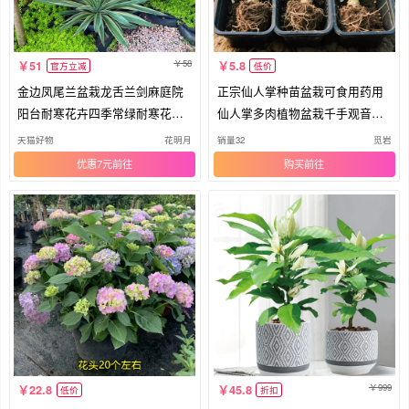
58
51
5.8
官方立减
低价
金边凤尾兰盆栽龙舌兰剑麻庭院
正宗仙人掌种苗盆栽可食用药用
阳台耐寒花卉四季常绿耐寒花镜
仙人掌多肉植物盆栽千手观音绿
植物
植群
天猫好物
花明月
销量32
觅岩
优惠7元
购买
999
22.8
45.8
低价
折扣