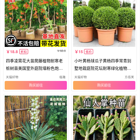
68.8
18.8
15
折扣
低价
四季凌霄花大苗爬藤植物耐寒老
小叶黄杨球瓜子黄杨四季常青别
桩树苗美国室外庭院墙粉色炮仗
墅地栽庭院花坛耐寒绿化植物篱
花卉
笆墙
天猫好物
临雅
天猫好物
方佰芙
购买
购买