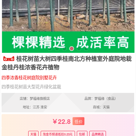
桂花树苗大树四季桂南北方种植室外庭院地栽
金桂丹桂浓香花卉植物
四季浓香桂花树庭院别墅花卉
四季桂花树苗大型花卉绿化盆栽
店铺：梦福缘旗舰店
品牌：梦福缘（食品）
地址：江苏 淮安
商城：天猫
22.8
低价
天猫
淘金币频道抵扣0.23元
包邮
品牌精选