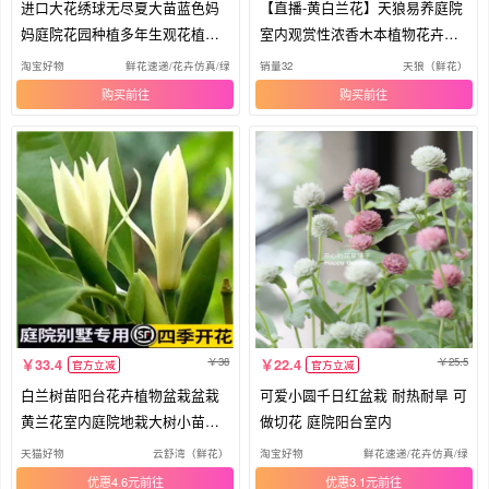
进口大花绣球无尽夏大苗蓝色妈
【直播-黄白兰花】天狼易养庭院
妈庭院花园种植多年生观花植物
室内观赏性浓香木本植物花卉盆
包邮
栽
淘宝好物
鲜花速递/花卉仿真/绿植园艺
销量32
天狼（鲜花）
购买
购买
38
25.5
33.4
22.4
官方立减
官方立减
白兰树苗阳台花卉植物盆栽盆栽
可爱小圆千日红盆栽 耐热耐旱 可
黄兰花室内庭院地栽大树小苗浓
做切花 庭院阳台室内
香型
天猫好物
云舒湾（鲜花）
淘宝好物
鲜花速递/花卉仿真/绿植
优惠4.6元
优惠3.1元