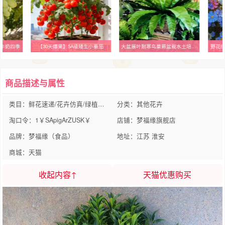
牛奶四季
【30天爆果】5A级矮生小番茄
大盆展叶耐寒鸟巢蕨盆栽水土培绿植室内北欧好养净化空气观叶绿植
野花
商品描述与属性
类目：鲜花速递/花卉仿真/绿植园艺
分类：其他花卉
淘口令：1￥SApigArZUSK￥
店铺：梦福缘旗舰店
品牌：梦福缘（食品）
地址：江苏 淮安
商城：天猫
收起内容↑
天猫优惠购买