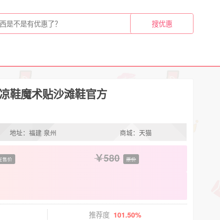
运动凉鞋魔术贴沙滩鞋官方
地址：福建 泉州
商城：天猫
580
在售价
原价
推荐度
101.50%