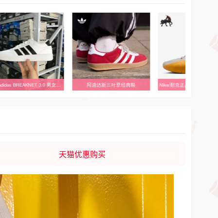
小七Adidas BREAKNET 3.0 男女低帮耐磨运动休闲板鞋 JR3547 3556
阿迪达斯三叶草经典鞋
天猫优惠购买