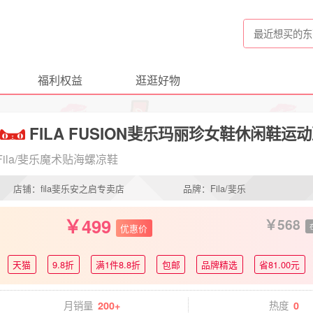
福利权益
逛逛好物
FILA FUSION斐乐玛丽珍女鞋休闲鞋
Fila/斐乐魔术贴海螺凉鞋
店铺：fila斐乐安之启专卖店
品牌：Fila/斐乐
499
568
优惠价
天猫
9.8折
满1件8.8折
包邮
品牌精选
省81.00元
月销量
热度
200+
0