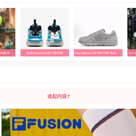
启航 361度跑步鞋男鞋2026夏季新款网面透气运动鞋子缓震回弹跑鞋
耐克ReactVision女子跑步鞋
New Balance NB 480 中帮 休闲城市通勤跑步鞋 女款
收起内容↑