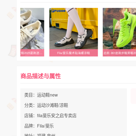
阿迪达斯三叶草女鞋2025夏款透气镂空织物经典德训鞋小白鞋KK3528
Fila/斐乐魔术贴海螺凉鞋
商品描述与属性
类目：运动鞋new
分类：运动沙滩鞋/凉鞋
店铺：fila斐乐安之启专卖店
品牌：Fila/斐乐
地址：福建 泉州