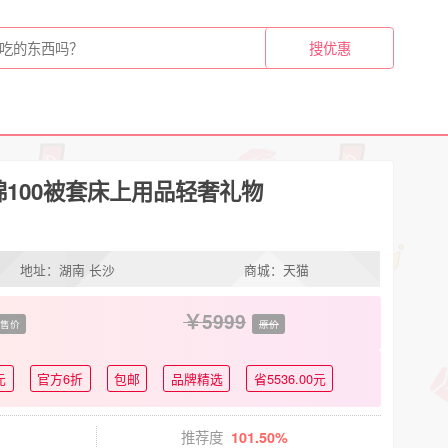
100被套床上用品轻奢礼物
地址：湖南 长沙
商城：天猫
5999
售价
原价
元
官方6折
包邮
品牌精选
省5536.00元
推荐度
101.50%