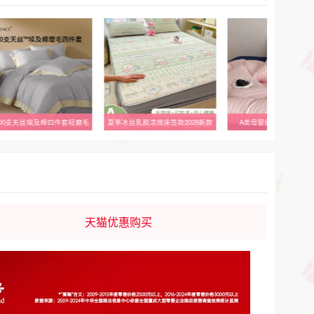
丝乳胶凉席床笠款2026新款
A类母婴级粉色天竺棉四件套
罗莱四件套轻奢提花高
天猫优惠购买