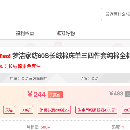
福利权益
逛逛好物
梦洁家纺60S长绒棉床单三四件套纯棉全棉
60支长绒棉素色套件
店铺：梦洁官方旗舰店
品牌：梦洁
244
483
优惠价
在
天猫
0.8折
消费券满200减25
淘金币频道抵扣4.83元
20
月销量
热度
500+
1