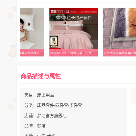
梦洁家纺60S长绒棉床单三四件套纯棉全棉100被套床上用品轻奢礼物
法兰绒床盖单件床单双面加厚榻榻米炕盖毯珊瑚绒毛毯2025新款毛毯
当康成人加长乳胶
商品描述与属性
类目：床上用品
分类：床品套件/四件套/多件套
店铺：梦洁官方旗舰店
品牌：梦洁
地址：湖南 长沙