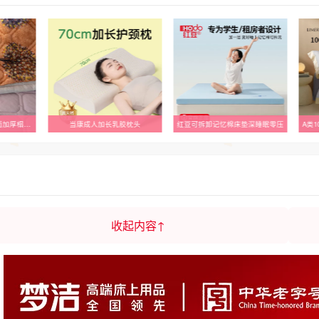
枕头
红豆可拆卸记忆棉床垫深睡眠零压
A类100支天丝埃及棉四件套轻磨毛
夏季冰
收起内容↑