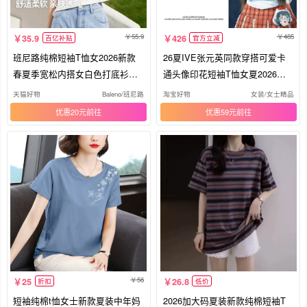
55.9
485
35.9
426
百亿补贴
官方立减
班尼路纯棉短袖T恤女2026新款
26夏IVE张元英同款穿搭可爱卡
春夏季宽松内搭女白色打底衫女
通头像印花短袖T恤女夏2026新
Q
款纯棉
天猫好物
Baleno/班尼路
淘宝好物
女装/女士精品
优惠20元
优惠59元
56
25
26.8
折扣
低价
短袖纯棉t恤女士新款夏装中年妈
2026加大码夏装新款纯棉短袖T