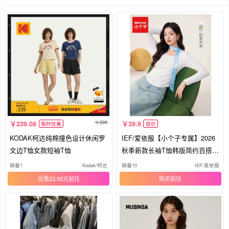
299
239.08
39.9
限时优惠
低价
KODAK柯达纯棉撞色设计休闲罗
IEF/爱依服【小个子专属】2026
文边T恤女款短袖T恤
秋季新款长袖T恤韩版简约百搭通
勤
销量1
Kodak/柯达
销量10
IEF/爱依服
优惠23.92元
购买