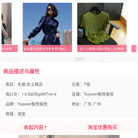
T恤女夏季
新款蒙古族蒙古袍女秋季长袖上衣蒙古服装日常生活装外套短款衬衫
虫小小莱赛尔真丝短袖上衣T恤女
法
商品描述与属性
类目：女装/女士精品
分类：T恤
淘口令：1￥SqUEgz90Tmv￥
店铺：Yuyueer愉悦喻悦
品牌：Yuyueer愉悦喻悦
地址：广东 广州
商城：淘宝
收起内容↑
淘宝优惠购买