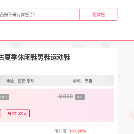
复古夏季休闲鞋男鞋运动鞋
地址：福建 泉州
商城：天猫
880
在售价
原价
省221.00元
推荐度
101.28%