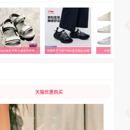
Skechers斯凯奇鞋云迹系列男鞋运动凉鞋休闲鞋沙滩鞋搭扣232899
中国李宁飞电TRAIL男女鞋运动鞋
耐克AJ空军1号篮球
天猫优惠购买