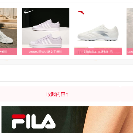
2老爹鞋
Adidas/阿迪达斯女子板鞋
安踏破阵LITE足球鞋男
收起内容↑