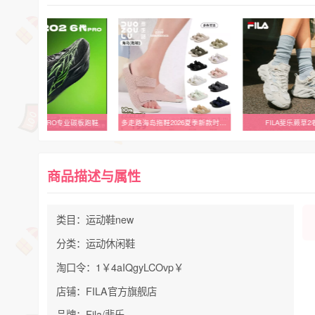
安踏C2026代PRO专业碳板跑鞋
多走路海岛拖鞋2026夏季新款时尚休闲舒适防滑轻便不累脚沙滩鞋
FILA斐乐蕨草
商品描述与属性
类目：运动鞋new
分类：运动休闲鞋
淘口令：1￥4aIQgyLCOvp￥
店铺：FILA官方旗舰店
品牌：Fila/斐乐