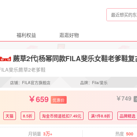
福利权益
逛逛好物
蕨草2代|杨幂同款FILA斐乐女鞋老爹鞋
FILA斐乐蕨草2老爹鞋
店铺：FILA官方旗舰店
品牌：Fila/斐乐
659
749
优惠价
天猫
8.5折
淘金币频道抵扣7.49元
满1件8.8折
品牌精选
月销量
热度
3万+
500