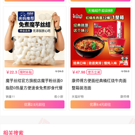
24.8
59.9
22.3
47.98
限时补贴
官方立减
魔芋丝结官方旗舰店魔芋粉丝面0
康师傅方便面经典桶红烧牛肉面
脂肪0热量方便速食免煮即食代餐
整箱装泡面
销量11
庖小厨
天猫好物
康师傅
优惠2.5元
优惠9.4元
相关搜索