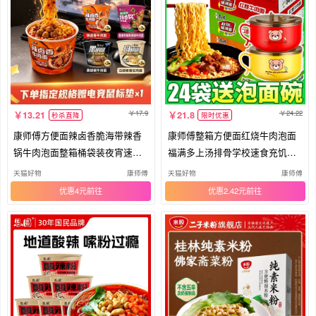
17.9
24.22
13.21
21.8
秒杀直降
限时优惠
康师傅方便面辣卤香脆海带辣香
康师傅整箱方便面红烧牛肉泡面
锅牛肉泡面整箱桶袋装夜宵速食
福满多上汤排骨学校速食充饥食
官方
品
天猫好物
康师傅
天猫好物
康师傅
优惠4元
优惠2.42元