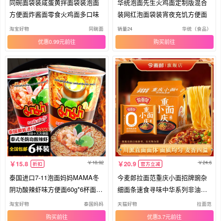
同碗面袋装咸蛋黄拌面袋装泡面
华统泡面先生火鸡面定制版混合
方便面炸酱面零食火鸡面多口味
装网红泡面袋装宵夜充饥方便面
淘宝好物
同碗面
销量24
华统（食品）
优惠0.99元
购买
18.92
24.6
15.8
20.9
折扣
官方立减
泰国进口7-11泡面妈妈MAMA冬
今麦郎拉面范重庆小面招牌豌杂
阴功酸辣虾味方便面60g*6杯面桶
细面条速食寻味中华系列非油炸
零食
面饼
淘宝好物
泰国妈妈
天猫好物
拉面范
购买
优惠3.7元