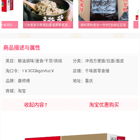
【百亿】康师傅方便面大食袋红烧牛肉面24袋装整箱批发夜宵速食
三色藜麦白藜麦红藜麦黑藜麦混合五谷杂粮粗粮代餐粥新米真空
辅料原料青岛一件5代包邮红豆馅
商品描述与属性
类目：粮油调味/速食/干货/烘焙
分类：冲泡方便面/拉面/面皮
淘口令：1￥3CQkgzrvfuz￥
店铺：千味居零食铺
品牌：康师傅
地址：重庆
商城：淘宝
收起内容↑
淘宝优惠购买