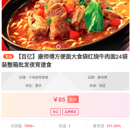
【百亿】康师傅方便面大食袋红烧牛肉面24袋
装整箱批发夜宵速食
店铺：千味居零食铺
品牌：康师傅
地址：重庆
商城：淘宝
85
低价
淘宝
品牌精选
月销量
7000+
热度
1
推荐度
101.50%