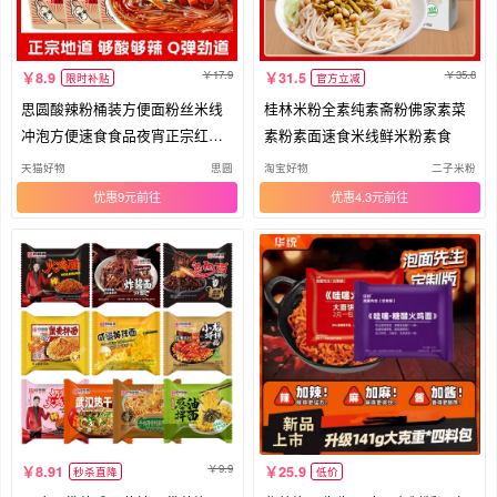
17.9
35.8
8.9
31.5
限时补贴
官方立减
思圆酸辣粉桶装方便面粉丝米线
桂林米粉全素纯素斋粉佛家素菜
冲泡方便速食食品夜宵正宗红薯
素粉素面速食米线鲜米粉素食
粉条
天猫好物
思圆
淘宝好物
二子米粉
优惠9元
优惠4.3元
9.9
8.91
25.9
秒杀直降
低价